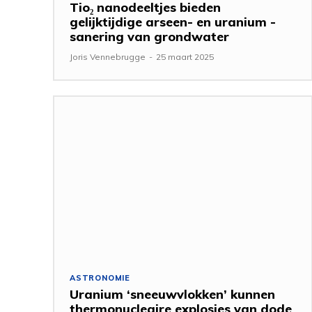
Tio₂ nanodeeltjes bieden
gelijktijdige arseen- en uranium -
sanering van grondwater
Joris Vennebrugge
-
25 maart 2025
ASTRONOMIE
Uranium ‘sneeuwvlokken’ kunnen
thermonucleaire explosies van dode