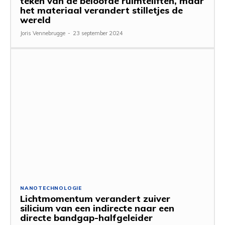
teken van de beloofde ruimteliften, maar
het materiaal verandert stilletjes de
wereld
Joris Vennebrugge
-
23 september 2024
NANOTECHNOLOGIE
Lichtmomentum verandert zuiver
silicium van een indirecte naar een
directe bandgap-halfgeleider