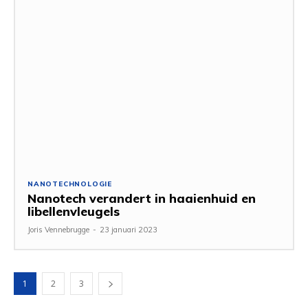
NANOTECHNOLOGIE
Nanotech verandert in haaienhuid en
libellenvleugels
Joris Vennebrugge
-
23 januari 2023
1
2
3