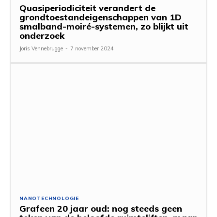
Quasiperiodiciteit verandert de
grondtoestandeigenschappen van 1D
smalband-moiré-systemen, zo blijkt uit
onderzoek
Joris Vennebrugge
-
7 november 2024
NANOTECHNOLOGIE
Grafeen 20 jaar oud: nog steeds geen