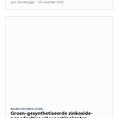
Joris Vennebrugge
-
18 november 2025
NANOTECHNOLOGIE
Groen-gesynthetiseerde zinkoxide-