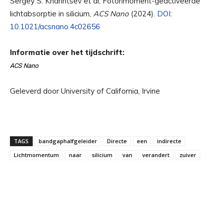
Sergey S. Kharintsev et al, Fotonmoment-geactiveerde
lichtabsorptie in silicium,
ACS Nano
(2024).
DOI:
10.1021/acsnano.4c02656
Informatie over het tijdschrift:
ACS Nano
Geleverd door University of California, Irvine
TAGS
bandgaphalfgeleider
Directe
een
indirecte
Lichtmomentum
naar
silicium
van
verandert
zuiver