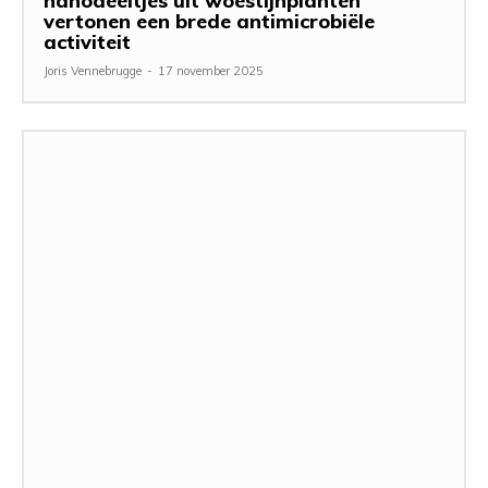
nanodeeltjes uit woestijnplanten
vertonen een brede antimicrobiële
activiteit
Joris Vennebrugge
-
17 november 2025