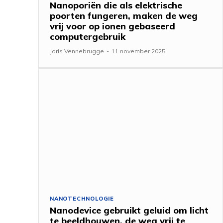
Nanoporiën die als elektrische
poorten fungeren, maken de weg
vrij voor op ionen gebaseerd
computergebruik
Joris Vennebrugge
-
11 november 2025
NANOTECHNOLOGIE
Nanodevice gebruikt geluid om licht
te beeldhouwen, de weg vrij te