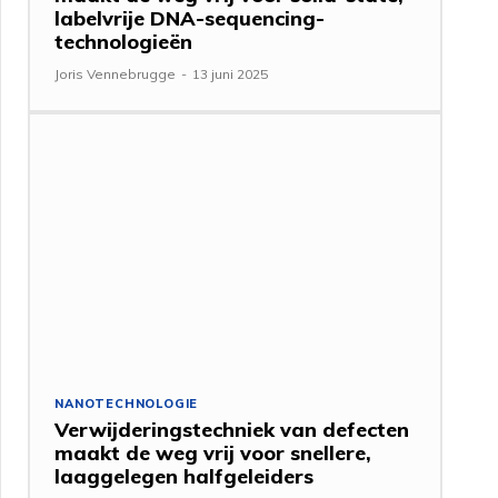
labelvrije DNA-sequencing-
technologieën
Joris Vennebrugge
-
13 juni 2025
NANOTECHNOLOGIE
Verwijderingstechniek van defecten
maakt de weg vrij voor snellere,
laaggelegen halfgeleiders