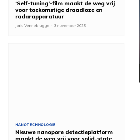
‘Self-tuning’-film maakt de weg vrij
voor toekomstige draadloze en
radarapparatuur
Joris Vennebrugge
-
3 november 2025
NANOTECHNOLOGIE
Nieuwe nanopore detectieplatform
maakt de weg vrij voor solid-state,