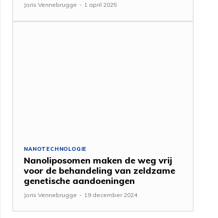
Joris Vennebrugge
-
1 april 2025
NANOTECHNOLOGIE
Nanoliposomen maken de weg vrij
voor de behandeling van zeldzame
genetische aandoeningen
Joris Vennebrugge
-
19 december 2024