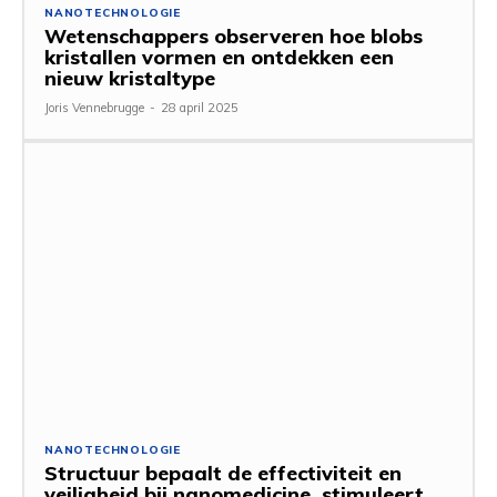
NANOTECHNOLOGIE
Wetenschappers observeren hoe blobs
kristallen vormen en ontdekken een
nieuw kristaltype
Joris Vennebrugge
-
28 april 2025
NANOTECHNOLOGIE
Structuur bepaalt de effectiviteit en
veiligheid bij nanomedicine, stimuleert