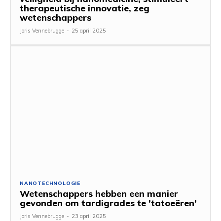
therapeutische innovatie, zeg
wetenschappers
Joris Vennebrugge
-
25 april 2025
NANOTECHNOLOGIE
Wetenschappers hebben een manier
gevonden om tardigrades te ’tatoeëren’
Joris Vennebrugge
-
23 april 2025