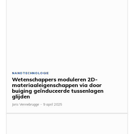
NANOTECHNOLOGIE
Wetenschappers moduleren 2D-
materiaaleigenschappen via door
buiging geïnduceerde tussenlagen
glijden
Joris Vennebrugge
-
9 april 2025