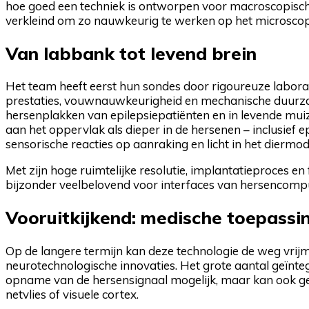
hoe goed een techniek is ontworpen voor macroscopis
verkleind om zo nauwkeurig te werken op het microscop
Van labbank tot levend brein
Het team heeft eerst hun sondes door rigoureuze labor
prestaties, vouwnauwkeurigheid en mechanische duurza
hersenplakken van epilepsiepatiënten en in levende mui
aan het oppervlak als dieper in de hersenen – inclusief ep
sensorische reacties op aanraking en licht in het diermod
Met zijn hoge ruimtelijke resolutie, implantatieproces en 
bijzonder veelbelovend voor interfaces van hersencomp
Vooruitkijkend: medische toepassi
Op de langere termijn kan deze technologie de weg vrij
neurotechnologische innovaties. Het grote aantal geïnte
opname van de hersensignaal mogelijk, maar kan ook ger
netvlies of visuele cortex.