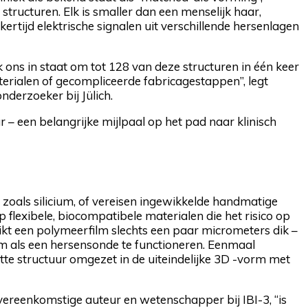
tructuren. Elk is smaller dan een menselijk haar,
kertijd elektrische signalen uit verschillende hersenlagen
 ons ​​in staat om tot 128 van deze structuren in één keer
terialen of gecompliceerde fabricagestappen”, legt
nderzoeker bij Jülich.
r – een belangrijke mijlpaal op het pad naar klinisch
 zoals silicium, of vereisen ingewikkelde handmatige
lexibele, biocompatibele materialen die het risico op
ikt een polymeerfilm slechts een paar micrometers dik –
m als een hersensonde te functioneren. Eenmaal
te structuur omgezet in de uiteindelijke 3D -vorm met
overeenkomstige auteur en wetenschapper bij IBI-3, “is