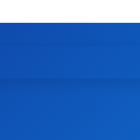
IE
FYSICA
GEZONDHEID
BIOLOGIE