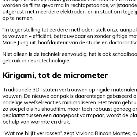
worden de films gevormd in rechtopstaande, vrijstaande s
uitgerust met meerdere elektroden, en in staat om tegelij
op te nemen.
“In tegenstelling tot eerdere methoden, stelt onze aanpak
te vouwen – efficiënt, betrouwbaar en zonder giftige ma
Marie Jung uit, hoofdauteur van de studie en doctoraatso
Niet alleen is de techniek eenvoudig, het is ook schaalbaa
gebruik in neurotechnologie.
Kirigami, tot de micrometer
Traditionele 3D -staten vertrouwen op rigide materialen
vouwen. De nieuwe aanpak is daarentegen gebaseerd op f
nadelige weefselreacties minimaliseren. Het team gebru
zo soepel als huishoudfilm, maar toch robuust genoeg o
geplaatst tussen een aangepast vormpaar, wordt de plat
behulp van warmte en druk.
“Wat me blijft verrassen”, zegt Viviana Rincón Montes, 