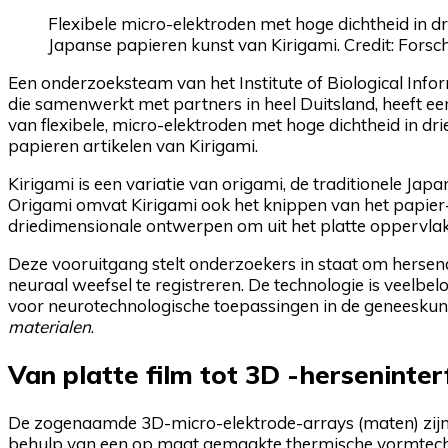
Flexibele micro-elektroden met hoge dichtheid in 
Japanse papieren kunst van Kirigami. Credit: Fors
Een onderzoeksteam van het Institute of Biological Infor
die samenwerkt met partners in heel Duitsland, heeft e
van flexibele, micro-elektroden met hoge dichtheid in d
papieren artikelen van Kirigami.
Kirigami is een variatie van origami, de traditionele Jap
Origami omvat Kirigami ook het knippen van het papier
driedimensionale ontwerpen om uit het platte oppervlak 
Deze vooruitgang stelt onderzoekers in staat om hersenac
neuraal weefsel te registreren. De technologie is veelb
voor neurotechnologische toepassingen in de geneeskun
materialen
.
Van platte film tot 3D -herseninte
De zogenaamde 3D-micro-elektrode-arrays (maten) zijn g
behulp van een op maat gemaakte thermische vormtechn