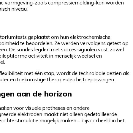
che vormgeving-zoals compressiemolding-kan worden
isch niveau.
atoriumtests geplaatst om hun elektrochemische
amheid te beoordelen. Ze werden vervolgens getest op
zen. De sondes legden met succes signalen vast, zowel
ileptiforme activiteit in menselijk weefsel en
el.
flexibiliteit met één stap, wordt de technologie gezien als
uter en toekomstige therapeutische toepassingen.
ngen aan de horizon
maken voor visuele protheses en andere
greerde elektroden maakt niet alleen gedetailleerde
ichte stimulatie mogelijk maken – bijvoorbeeld in het