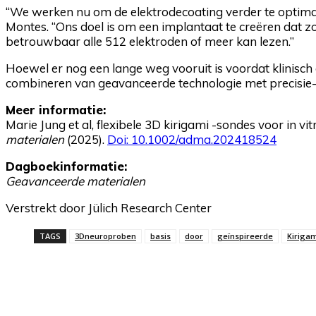
“We werken nu om de elektrodecoating verder te optimali
Montes. “Ons doel is om een ​​implantaat te creëren dat zo k
betrouwbaar alle 512 elektroden of meer kan lezen.”
Hoewel er nog een lange weg vooruit is voordat klinisch g
combineren van geavanceerde technologie met precisie
Meer informatie:
Marie Jung et al, flexibele 3D kirigami -sondes voor in vi
materialen
(2025).
Doi: 10.1002/adma.202418524
Dagboekinformatie:
Geavanceerde materialen
Verstrekt door Jülich Research Center
TAGS
3Dneuroproben
basis
door
geïnspireerde
Kiriga