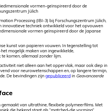
driedimensionale vormen-geïnspireerd door de
chungszentrum Jülich
mation Processing (IBI-3) bij Forschungszentrum Jülich,
en innovatieve techniek ontwikkeld voor het opvouwen
riedimensionale vormen geïnspireerd door de Japanse
anse kunst van papieren vouwen. In tegenstelling tot
-het mogelijk maken van ingewikkelde,
te komen, allemaal zonder lijm.
tiviteit niet alleen aan het oppervlak, maar ook diep in
elovend voor neurowetenschappen en, op langere termijn,
de. De bevindingen zijn
gepubliceerd
in
Geavanceerde
rface
emaakt van ultrathine, flexibele polymeerfilms. Met
iek die bekend staat als “matched-die vorming”,