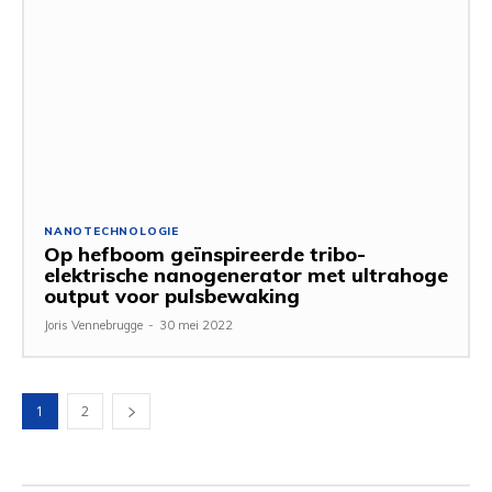
NANOTECHNOLOGIE
Op hefboom geïnspireerde tribo-
elektrische nanogenerator met ultrahoge
output voor pulsbewaking
Joris Vennebrugge
-
30 mei 2022
1
2