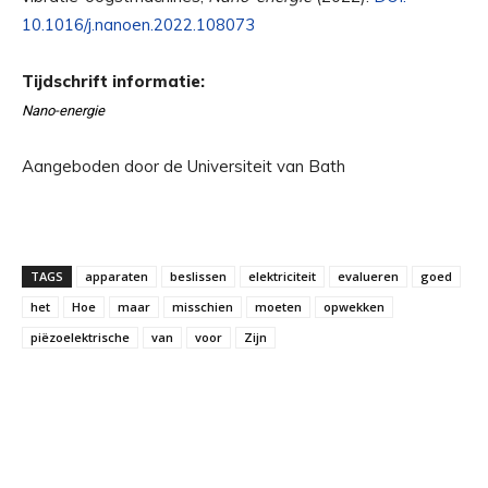
10.1016/j.nanoen.2022.108073
Tijdschrift informatie:
Nano-energie
Aangeboden door de Universiteit van Bath
TAGS
apparaten
beslissen
elektriciteit
evalueren
goed
het
Hoe
maar
misschien
moeten
opwekken
piëzoelektrische
van
voor
Zijn