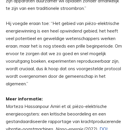
zijn apparaten duurzamer wil opladen zonder afhankelijk
te zijn van een traditionele stroombron.”
Hij voegde eraan toe: “Het gebied van piëzo-elektrische
energiewinning is een heel opwindend gebied, het heeft
veel potentieel en geweldige wetenschappers werken
eraan, maar het is nog steeds een prille beginperiode. Om
ervoor te zorgen dat we zo goed en snel mogelijk
vooruitgang boeken, experimenten reproduceerbaar zijn,
wordt cruciaal, dus ik hoop dat ons voorgestelde protocol
wordt overgenomen door de gemeenschap in het
algemeen.”
Meer informatie:
Morteza Hassanpour Amiri et al, piëzo-elektrische
energieoogsters: een kritische beoordeling en een
gestandaardiseerde rapportage van krachtproducerende
vibratie-oogstmachines,
Nano-energie
(2022).
DOI: