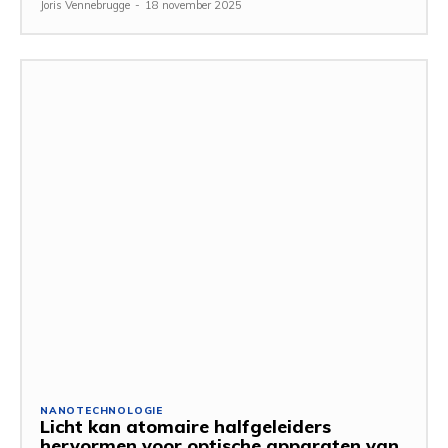
Joris Vennebrugge
-
18 november 2025
NANOTECHNOLOGIE
Licht kan atomaire halfgeleiders
hervormen voor optische apparaten van