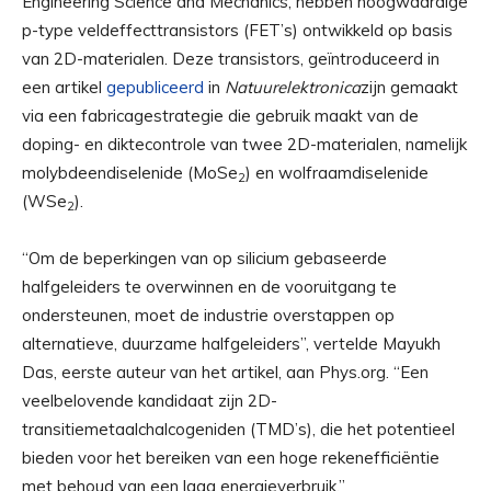
Engineering Science and Mechanics, hebben hoogwaardige
p-type veldeffecttransistors (FET’s) ontwikkeld op basis
van 2D-materialen. Deze transistors, geïntroduceerd in
een artikel
gepubliceerd
in
Natuurelektronica
zijn gemaakt
via een fabricagestrategie die gebruik maakt van de
doping- en diktecontrole van twee 2D-materialen, namelijk
molybdeendiselenide (MoSe
) en wolfraamdiselenide
2
(WSe
).
2
“Om de beperkingen van op silicium gebaseerde
halfgeleiders te overwinnen en de vooruitgang te
ondersteunen, moet de industrie overstappen op
alternatieve, duurzame halfgeleiders”, vertelde Mayukh
Das, eerste auteur van het artikel, aan Phys.org. “Een
veelbelovende kandidaat zijn 2D-
transitiemetaalchalcogeniden (TMD’s), die het potentieel
bieden voor het bereiken van een hoge rekenefficiëntie
met behoud van een laag energieverbruik.”