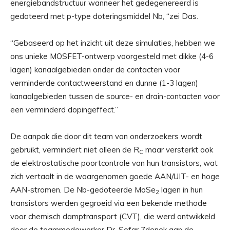
energiebandstructuur wanneer het gedegenereerd is
gedoteerd met p-type doteringsmiddel Nb, “zei Das.
“Gebaseerd op het inzicht uit deze simulaties, hebben we
ons unieke MOSFET-ontwerp voorgesteld met dikke (4-6
lagen) kanaalgebieden onder de contacten voor
verminderde contactweerstand en dunne (1-3 lagen)
kanaalgebieden tussen de source- en drain-contacten voor
een verminderd dopingeffect.”
De aanpak die door dit team van onderzoekers wordt
gebruikt, vermindert niet alleen de R
maar versterkt ook
C
de elektrostatische poortcontrole van hun transistors, wat
zich vertaalt in de waargenomen goede AAN/UIT- en hoge
AAN-stromen. De Nb-gedoteerde MoSe
lagen in hun
2
transistors werden gegroeid via een bekende methode
voor chemisch damptransport (CVT), die werd ontwikkeld
door de teammedewerker Dr. Sofar Zdenek aan de