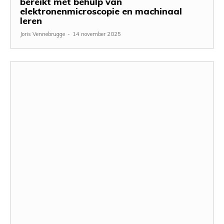
bereikt met behulp van
elektronenmicroscopie en machinaal
leren
Joris Vennebrugge
-
14 november 2025