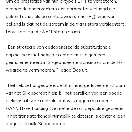
Om de prestaties van hun p-type FET’s te verbeteren,
hebben de onderzoekers een parameter verlaagd die
bekend staat als de contactweerstand (R
), waarvan
C
bekend is dat het de stroom in de transistors verslechtert
terwijl deze in de AAN-status staan.
“Een strategie van gedegenereerde substitutionele
doping, selectief nabij de contacten, is algemeen
geïmplementeerd in Si-gebaseerde transistors om de R-
waarde te verminderen
”, legde Das uit.
C
“Het relatief ongedoteerde of minder gedoteerde lichaam
van het Si-apparaat hielp bij het bereiken van een goede
elektrostatische controle, dat wil zeggen een goede
AAN/UIT-verhouding. De methode om bepaalde gebieden
in het transistorkanaal ruimtelijk te doteren is echter alleen
mogelijk in bulk-Si-apparaten.”