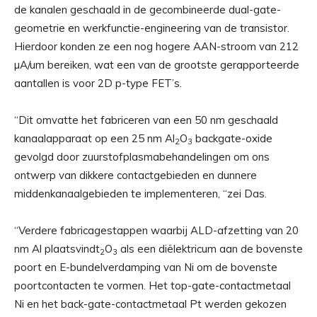
de kanalen geschaald in de gecombineerde dual-gate-
geometrie en werkfunctie-engineering van de transistor.
Hierdoor konden ze een nog hogere AAN-stroom van 212
µA/um bereiken, wat een van de grootste gerapporteerde
aantallen is voor 2D p-type FET’s.
“Dit omvatte het fabriceren van een 50 nm geschaald
kanaalapparaat op een 25 nm Al
O
backgate-oxide
2
3
gevolgd door zuurstofplasmabehandelingen om ons
ontwerp van dikkere contactgebieden en dunnere
middenkanaalgebieden te implementeren, “zei Das.
“Verdere fabricagestappen waarbij ALD-afzetting van 20
nm Al plaatsvindt
O
als een diëlektricum aan de bovenste
2
3
poort en E-bundelverdamping van Ni om de bovenste
poortcontacten te vormen. Het top-gate-contactmetaal
Ni en het back-gate-contactmetaal Pt werden gekozen