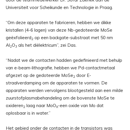
Universiteit voor Scheikunde en Technologie in Praag.
“Om deze apparaten te fabriceren, hebben we dikke
kristallen (4-6 lagen) van deze Nb-gedoteerde MoSe
geëxfolieerd
op een backgate-substraat met 50 nm
2
Al
O
als het diëlektricum”, zei Das.
2
3
“Nadat we de contacten hadden gedefinieerd met behulp
van e-beam-lithografie, hebben we Pd-contactmetaal
afgezet op de gedoteerde MoSe
door E-
2
straalverdamping om de apparaten te vormen. De
apparaten werden vervolgens blootgesteld aan een milde
zuurstofplasmabehandeling om de bovenste MoSe te
oxideren
laag naar MoO
-een oxide van Mo dat
2
X
oplosbaar is in water.”
Het gebied onder de contacten in de transistors was