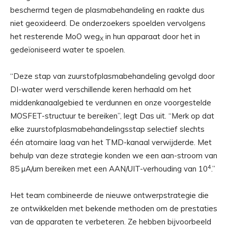
beschermd tegen de plasmabehandeling en raakte dus
niet geoxideerd. De onderzoekers spoelden vervolgens
het resterende MoO weg
in hun apparaat door het in
X
gedeïoniseerd water te spoelen.
“Deze stap van zuurstofplasmabehandeling gevolgd door
DI-water werd verschillende keren herhaald om het
middenkanaalgebied te verdunnen en onze voorgestelde
MOSFET-structuur te bereiken”, legt Das uit. “Merk op dat
elke zuurstofplasmabehandelingsstap selectief slechts
één atomaire laag van het TMD-kanaal verwijderde. Met
behulp van deze strategie konden we een aan-stroom van
4
85 µA/um bereiken met een AAN/UIT-verhouding van 10
.”
Het team combineerde de nieuwe ontwerpstrategie die
ze ontwikkelden met bekende methoden om de prestaties
van de apparaten te verbeteren. Ze hebben bijvoorbeeld