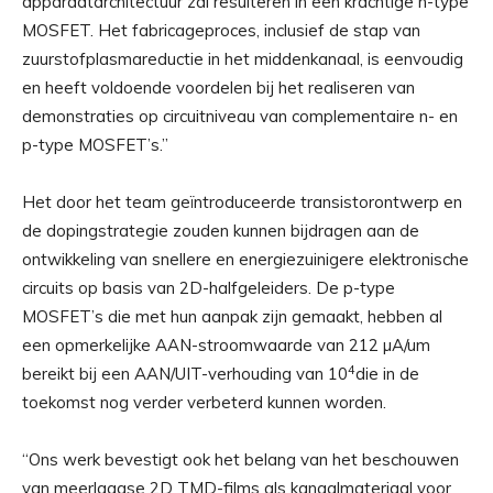
apparaatarchitectuur zal resulteren in een krachtige n-type
MOSFET. Het fabricageproces, inclusief de stap van
zuurstofplasmareductie in het middenkanaal, is eenvoudig
en heeft voldoende voordelen bij het realiseren van
demonstraties op circuitniveau van complementaire n- en
p-type MOSFET’s.”
Het door het team geïntroduceerde transistorontwerp en
de dopingstrategie zouden kunnen bijdragen aan de
ontwikkeling van snellere en energiezuinigere elektronische
circuits op basis van 2D-halfgeleiders. De p-type
MOSFET’s die met hun aanpak zijn gemaakt, hebben al
een opmerkelijke AAN-stroomwaarde van 212 µA/um
4
bereikt bij een AAN/UIT-verhouding van 10
die in de
toekomst nog verder verbeterd kunnen worden.
“Ons werk bevestigt ook het belang van het beschouwen
van meerlaagse 2D TMD-films als kanaalmateriaal voor