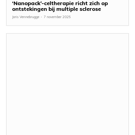
‘Nanopack’-celtherapie richt zich op
ontstekingen bij multiple sclerose
Joris Vennebrugge
-
7 november 2025