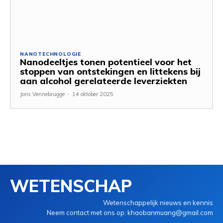
NANOTECHNOLOGIE
Nanodeeltjes tonen potentieel voor het
stoppen van ontstekingen en littekens bij
aan alcohol gerelateerde leverziekten
Joris Vennebrugge
-
14 oktober 2025
WETENSCHAP
Wetenschappelijk nieuws en kennis
Neem contact met ons op: khaobanmuang@gmail.com