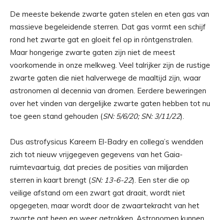
De meeste bekende zwarte gaten stelen en eten gas van
massieve begeleidende sterren. Dat gas vormt een schijf
rond het zwarte gat en gloeit fel op in röntgenstralen.
Maar hongerige zwarte gaten zijn niet de meest
voorkomende in onze melkweg. Veel talrijker zijn de rustige
zwarte gaten die niet halverwege de maaltijd zijn, waar
astronomen al decennia van dromen. Eerdere beweringen
over het vinden van dergelijke zwarte gaten hebben tot nu
toe geen stand gehouden (
SN: 5/6/20; SN: 3/11/22
).
Dus astrofysicus Kareem El-Badry en collega’s wendden
zich tot nieuw vrijgegeven gegevens van het Gaia-
ruimtevaartuig, dat precies de posities van miljarden
sterren in kaart brengt (
SN: 13-6-22
). Een ster die op
veilige afstand om een ​​zwart gat draait, wordt niet
opgegeten, maar wordt door de zwaartekracht van het
zwarte gat heen en weer getrokken. Astronomen kunnen