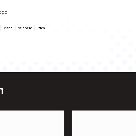
cago
richt
sclerose
zich
n