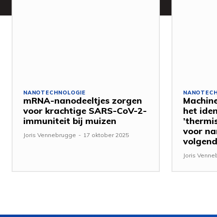
NANOTECHNOLOGIE
NANOTECH
mRNA-nanodeeltjes zorgen
Machine
voor krachtige SARS-CoV-2-
het iden
immuniteit bij muizen
’thermi
voor na
Joris Vennebrugge
-
17 oktober 2025
volgend
Joris Venn