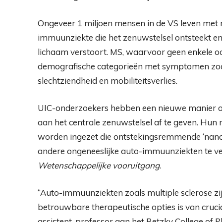
Ongeveer 1 miljoen mensen in de VS leven met m
immuunziekte die het zenuwstelsel ontsteekt e
lichaam verstoort. MS, waarvoor geen enkele oo
demografische categorieën met symptomen zo
slechtziendheid en mobiliteitsverlies.
UIC-onderzoekers hebben een nieuwe manier 
aan het centrale zenuwstelsel af te geven. Hu
worden ingezet die ontstekingsremmende ‘nan
andere ongeneeslijke auto-immuunziekten te v
Wetenschappelijke vooruitgang
.
“Auto-immuunziekten zoals multiple sclerose zi
betrouwbare therapeutische opties is van cruc
assistent-professor aan het Retzky College of P