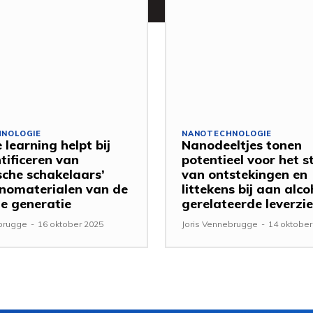
NOLOGIE
NANOTECHNOLOGIE
 learning helpt bij
Nanodeeltjes tonen
tificeren van
potentieel voor het 
sche schakelaars’
van ontstekingen en
nomaterialen van de
littekens bij aan alco
e generatie
gerelateerde leverzi
ebrugge
-
16 oktober 2025
Joris Vennebrugge
-
14 oktober