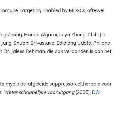
mmune Targeting Enabled by MDSCs, oftewel
ng Zhang, Hanan Algarni, Luyu Zhang, Chih-Jia
Jung, Shubhi Srivastava, Edidiong Udofa, Philana
n Dr. Jalees Rehman, die ook verbonden is aan het
kte myeloïde-afgeleide suppressorceltherapie voor
e,
Wetenschappelijke vooruitgang
(2025).
DOI: