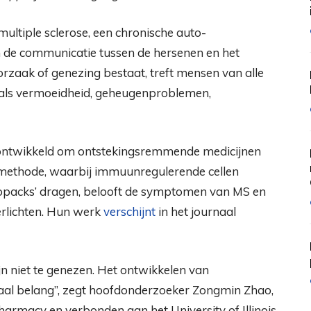
ultiple sclerose, een chronische auto-
n de communicatie tussen de hersenen en het
rzaak of genezing bestaat, treft mensen van alle
als vermoeidheid, geheugenproblemen,
ontwikkeld om ontstekingsremmende medicijnen
n methode, waarbij immuunregulerende cellen
opacks’ dragen, belooft de symptomen van MS en
erlichten. Hun werk
verschijnt
in het journaal
jn niet te genezen. Het ontwikkelen van
iaal belang”, zegt hoofdonderzoeker Zongmin Zhao,
harmacy en verbonden aan het University of Illinois