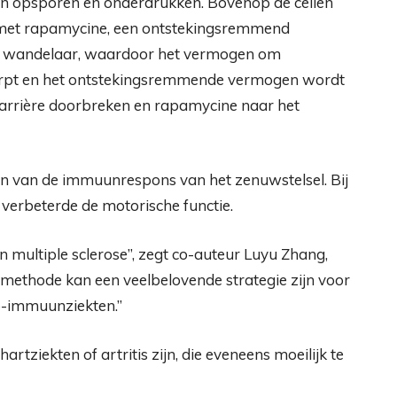
en opsporen en onderdrukken. Bovenop de cellen
 met rapamycine, een ontstekingsremmend
 de wandelaar, waardoor het vermogen om
erpt en het ontstekingsremmende vermogen wordt
arrière doorbreken en rapamycine naar het
 van de immuunrespons van het zenuwstelsel. Bij
verbeterde de motorische functie.
an multiple sclerose”, zegt co-auteur Luyu Zhang,
 methode kan een veelbelovende strategie zijn voor
o-immuunziekten.”
ziekten of artritis zijn, die eveneens moeilijk te