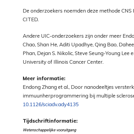
De onderzoekers noemden deze methode CNS I
CITED.
Andere UIC-onderzoekers zijn onder meer Endo
Chao, Shan He, Aditi Upadhye, Qing Bao, Dahee 
Phan, Dejan S. Nikolic, Steve Seung-Young Lee e
University of Illinois Cancer Center.
Meer informatie:
Endong Zhang et al., Door nanodeeltjes verster
immuunherprogrammering bij multiple scleros
10.1126/sciadv.ady4135
Tijdschriftinformatie:
Wetenschappelijke vooruitgang