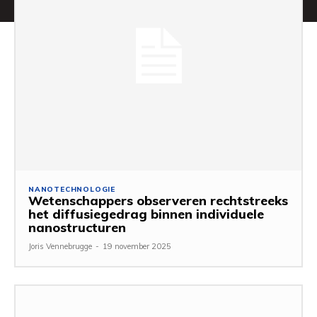
NANOTECHNOLOGIE
Wetenschappers observeren rechtstreeks
het diffusiegedrag binnen individuele
nanostructuren
Joris Vennebrugge
-
19 november 2025