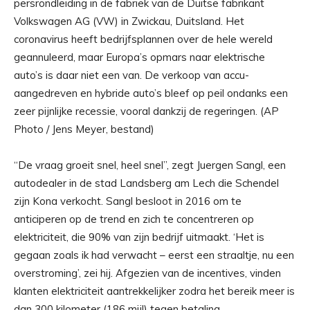
persrondleiding in de fabriek van de Duitse fabrikant
Volkswagen AG (VW) in Zwickau, Duitsland. Het
coronavirus heeft bedrijfsplannen over de hele wereld
geannuleerd, maar Europa’s opmars naar elektrische
auto’s is daar niet een van. De verkoop van accu-
aangedreven en hybride auto’s bleef op peil ondanks een
zeer pijnlijke recessie, vooral dankzij de regeringen. (AP
Photo / Jens Meyer, bestand)
“De vraag groeit snel, heel snel”, zegt Juergen Sangl, een
autodealer in de stad Landsberg am Lech die Schendel
zijn Kona verkocht. Sangl besloot in 2016 om te
anticiperen op de trend en zich te concentreren op
elektriciteit, die 90% van zijn bedrijf uitmaakt. ‘Het is
gegaan zoals ik had verwacht – eerst een straaltje, nu een
overstroming’, zei hij. Afgezien van de incentives, vinden
klanten elektriciteit aantrekkelijker zodra het bereik meer is
dan 300 kilometer (186 mijl) tegen betaling.