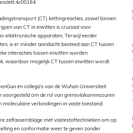
anolett.4c00164
 ladingstransport (CT) kettingreacties, zowel binnen
rijpen van CT in eiwitten is cruciaal voor
io-elektronische apparaten. Terwijl eerder
tten, is er minder aandacht besteed aan CT tussen
ieke interacties tussen eiwitten worden
ak, waardoor mogelijk CT tussen eiwitten wordt
ven
Guo en collega’s van de Wuhan Universiteit
 voorgesteld om de rol van grensvlakaminozuren
 moleculaire verbindingen in vaste toestand.
re zelfassemblage met vastestoftechnieken om op
telling en conformatie weer te geven zonder