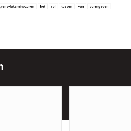
grensvlakaminozuren
het
rol
tussen
van
vormgeven
n