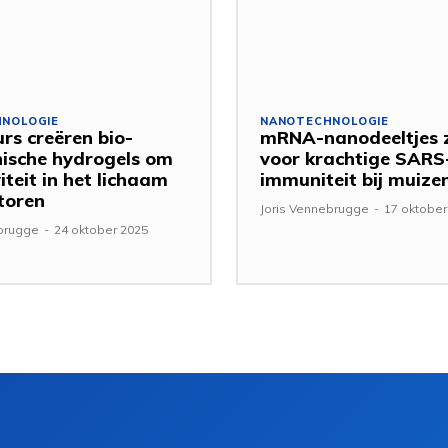
NOLOGIE
NANOTECHNOLOGIE
urs creëren bio-
mRNA-nanodeeltjes 
nische hydrogels om
voor krachtige SARS
iteit in het lichaam
immuniteit bij muize
toren
Joris Vennebrugge
-
17 oktober
ebrugge
-
24 oktober 2025