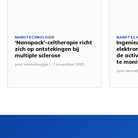
NANOTECHNOLOGIE
NANOTECH
‘Nanopack’-celtherapie richt
Ingenie
zich op ontstekingen bij
elektro
multiple sclerose
de activ
te moni
Joris Vennebrugge
-
7 november 2025
Joris Venn