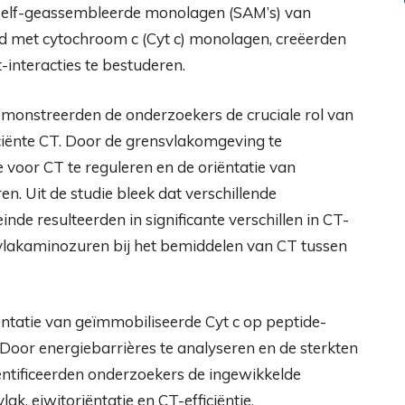
 zelf-geassembleerde monolagen (SAM’s) van
rd met cytochroom c (Cyt c) monolagen, creëerden
interacties te bestuderen.
onstreerden de onderzoekers de cruciale rol van
iciënte CT. Door de grensvlakomgeving te
 voor CT te reguleren en de oriëntatie van
n. Uit de studie bleek dat verschillende
de resulteerden in significante verschillen in CT-
svlakaminozuren bij het bemiddelen van CT tussen
iëntatie van geïmmobiliseerde Cyt c op peptide-
. Door energiebarrières te analyseren en de sterkten
entificeerden onderzoekers de ingewikkelde
k, eiwitoriëntatie en CT-efficiëntie.