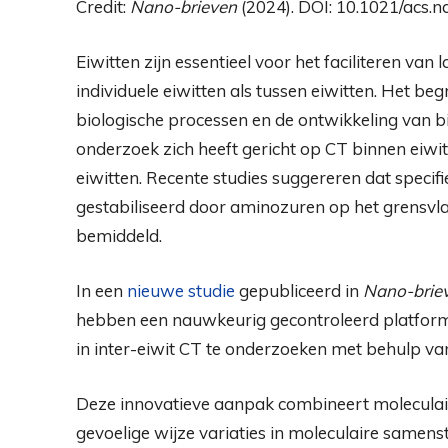
Credit:
Nano-brieven
(2024). DOI: 10.1021/acs.n
Eiwitten zijn essentieel voor het faciliteren van
individuele eiwitten als tussen eiwitten. Het beg
biologische processen en de ontwikkeling van b
onderzoek zich heeft gericht op CT binnen eiwi
eiwitten. Recente studies suggereren dat specif
gestabiliseerd door aminozuren op het grensvl
bemiddeld.
In een
nieuwe studie
gepubliceerd in
Nano-brie
hebben een nauwkeurig gecontroleerd platform
in inter-eiwit CT te onderzoeken met behulp van
Deze innovatieve aanpak combineert moleculai
gevoelige wijze variaties in moleculaire samens