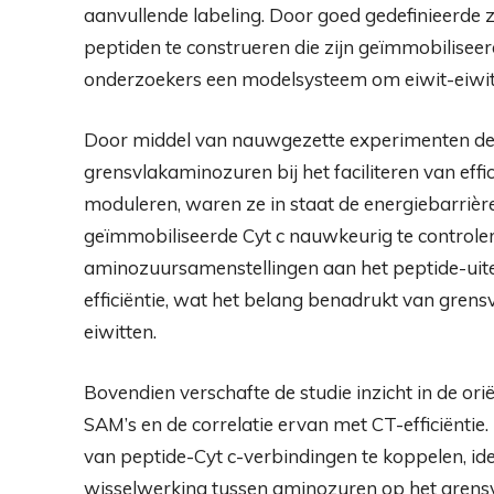
aanvullende labeling. Door goed gedefinieerde
peptiden te construeren die zijn geïmmobilisee
onderzoekers een modelsysteem om eiwit-eiwit-
Door middel van nauwgezette experimenten dem
grensvlakaminozuren bij het faciliteren van eff
moduleren, waren ze in staat de energiebarrière
geïmmobiliseerde Cyt c nauwkeurig te controlere
aminozuursamenstellingen aan het peptide-uitein
efficiëntie, wat het belang benadrukt van gren
eiwitten.
Bovendien verschafte de studie inzicht in de or
SAM’s en de correlatie ervan met CT-efficiëntie
van peptide-Cyt c-verbindingen te koppelen, id
wisselwerking tussen aminozuren op het grensvla