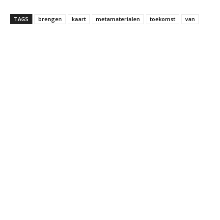
TAGS
brengen
kaart
metamaterialen
toekomst
van