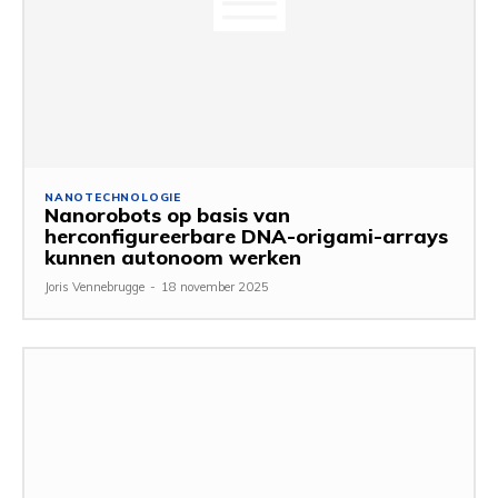
NANOTECHNOLOGIE
Nanorobots op basis van
herconfigureerbare DNA-origami-arrays
kunnen autonoom werken
Joris Vennebrugge
-
18 november 2025