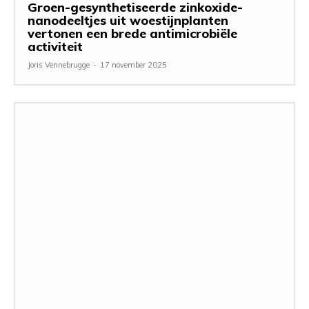
Groen-gesynthetiseerde zinkoxide-
nanodeeltjes uit woestijnplanten
vertonen een brede antimicrobiële
activiteit
Joris Vennebrugge
-
17 november 2025