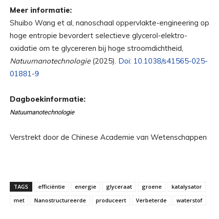
Meer informatie:
Shuibo Wang et al, nanoschaal oppervlakte-engineering op
hoge entropie bevordert selectieve glycerol-elektro-
oxidatie om te glycereren bij hoge stroomdichtheid,
Natuurnanotechnologie
(2025).
Doi: 10.1038/s41565-025-
01881-9
Dagboekinformatie:
Natuurnanotechnologie
Verstrekt door de Chinese Academie van Wetenschappen
TAGS
efficiëntie
energie
glyceraat
groene
katalysator
met
Nanostructureerde
produceert
Verbeterde
waterstof