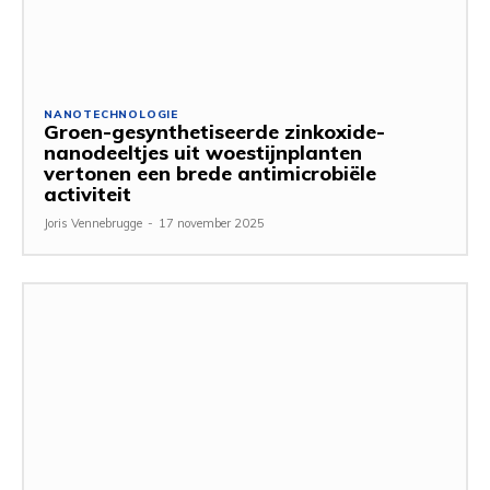
NANOTECHNOLOGIE
Groen-gesynthetiseerde zinkoxide-
nanodeeltjes uit woestijnplanten
vertonen een brede antimicrobiële
activiteit
Joris Vennebrugge
-
17 november 2025