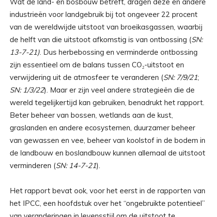
Wat de land- en bosbouw betreft, dragen deze en andere
industrieën voor landgebruik bij tot ongeveer 22 procent
van de wereldwijde uitstoot van broeikasgassen, waarbij
de helft van die uitstoot afkomstig is van ontbossing (
SN:
13-7-21)
. Dus herbebossing en verminderde ontbossing
zijn essentieel om de balans tussen CO₂-uitstoot en
verwijdering uit de atmosfeer te veranderen (
SN: 7/9/21
;
SN: 1/3/22
). Maar er zijn veel andere strategieën die de
wereld tegelijkertijd kan gebruiken, benadrukt het rapport.
Beter beheer van bossen, wetlands aan de kust,
graslanden en andere ecosystemen, duurzamer beheer
van gewassen en vee, beheer van koolstof in de bodem in
de landbouw en boslandbouw kunnen allemaal de uitstoot
verminderen (
SN: 14-7-21
).
Het rapport bevat ook, voor het eerst in de rapporten van
het IPCC, een hoofdstuk over het “ongebruikte potentieel”
van veranderingen in levensstijl om de uitstoot te