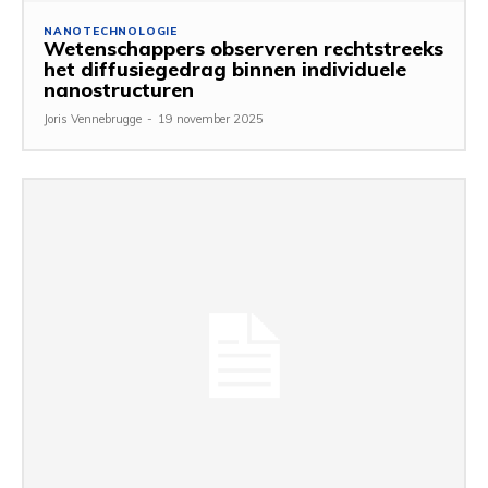
NANOTECHNOLOGIE
Wetenschappers observeren rechtstreeks
het diffusiegedrag binnen individuele
nanostructuren
Joris Vennebrugge
-
19 november 2025