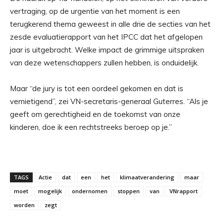
vertraging, op de urgentie van het moment is een
terugkerend thema geweest in alle drie de secties van het
zesde evaluatierapport van het IPCC dat het afgelopen
jaar is uitgebracht. Welke impact de grimmige uitspraken
van deze wetenschappers zullen hebben, is onduidelijk.
Maar “de jury is tot een oordeel gekomen en dat is
vernietigend”, zei VN-secretaris-generaal Guterres. “Als je
geeft om gerechtigheid en de toekomst van onze
kinderen, doe ik een rechtstreeks beroep op je.”
TAGS
Actie
dat
een
het
klimaatverandering
maar
moet
mogelijk
ondernomen
stoppen
van
VNrapport
worden
zegt