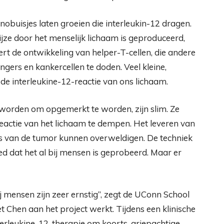
nobuisjes laten groeien die interleukin-12 dragen.
wijze door het menselijk lichaam is geproduceerd,
ert de ontwikkeling van helper-T-cellen, die andere
ers en kankercellen te doden. Veel kleine,
e interleukine-12-reactie van ons lichaam.
worden om opgemerkt te worden, zijn slim. Ze
actie van het lichaam te dempen. Het leveren van
es van de tumor kunnen overweldigen. De techniek
d dat het al bij mensen is geprobeerd. Maar er
 mensen zijn zeer ernstig”, zegt de UConn School
Chen aan het project werkt. Tijdens een klinische
nterleukine-12-therapie om koorts, griepachtige