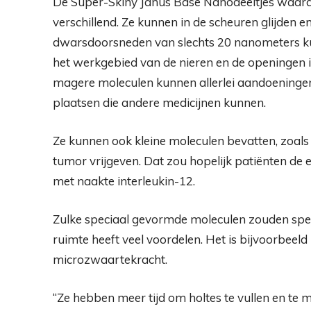
De Super-Skiny Janus Base Nanodeeltjes waaraa
verschillend. Ze kunnen in de scheuren glijden 
dwarsdoorsneden van slechts 20 nanometers kun
het werkgebied van de nieren en de openingen 
magere moleculen kunnen allerlei aandoeninge
plaatsen die andere medicijnen kunnen.
Ze kunnen ook kleine moleculen bevatten, zoals i
tumor vrijgeven. Dat zou hopelijk patiënten de
met naakte interleukin-12.
Zulke speciaal gevormde moleculen zouden spelv
ruimte heeft veel voordelen. Het is bijvoorbeeld
microzwaartekracht.
“Ze hebben meer tijd om holtes te vullen en t