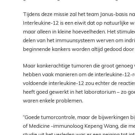
Tijdens deze missie zal het team Janus-basis na
Interleukine-12 is een eiwit dat op natuurlijke 
maar alleen in kleine hoeveelheden. Het stimule
delen van het immuunsysteem werven om indring
beginnende kankers worden altijd gedood door d
Maar kankerachtige tumoren die groot genoeg 
hebben vaak manieren om de interleukine-12-re
voldoende interleukine-12 zou echter de reacti
heeft goed gewerkt in het laboratorium – zo goe
waren enkele problemen.
“Goede tumorcontrole, maar de bijwerkingen bij
of Medicine -immunoloog Kepeng Wang, die met 
studie uit het verleden was er een neiging tot i