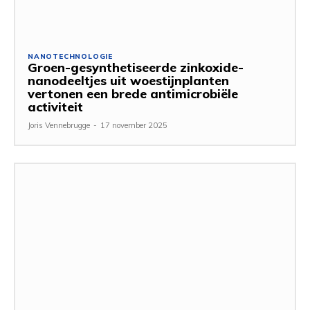
NANOTECHNOLOGIE
Groen-gesynthetiseerde zinkoxide-
nanodeeltjes uit woestijnplanten
vertonen een brede antimicrobiële
activiteit
Joris Vennebrugge
-
17 november 2025