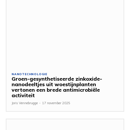
NANOTECHNOLOGIE
Groen-gesynthetiseerde zinkoxide-
nanodeeltjes uit woestijnplanten
vertonen een brede antimicrobiële
activiteit
Joris Vennebrugge
-
17 november 2025