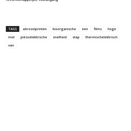
TAGS
aërosolprinten
bioorganische
een
films
hoge
met
piëzoelektrische
snelheid
stap
thermischelektrisch
van