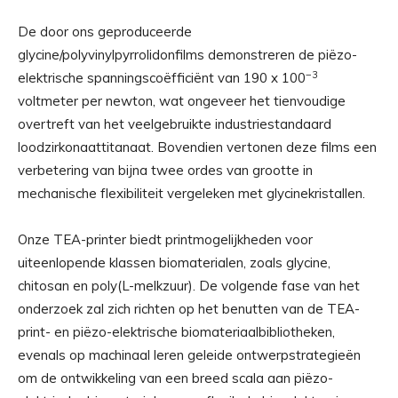
De door ons geproduceerde
glycine/polyvinylpyrrolidonfilms demonstreren de piëzo-
−3
elektrische spanningscoëfficiënt van 190 x 100
voltmeter per newton, wat ongeveer het tienvoudige
overtreft van het veelgebruikte industriestandaard
loodzirkonaattitanaat. Bovendien vertonen deze films een
verbetering van bijna twee ordes van grootte in
mechanische flexibiliteit vergeleken met glycinekristallen.
Onze TEA-printer biedt printmogelijkheden voor
uiteenlopende klassen biomaterialen, zoals glycine,
chitosan en poly(L-melkzuur). De volgende fase van het
onderzoek zal zich richten op het benutten van de TEA-
print- en piëzo-elektrische biomateriaalbibliotheken,
evenals op machinaal leren geleide ontwerpstrategieën
om de ontwikkeling van een breed scala aan piëzo-