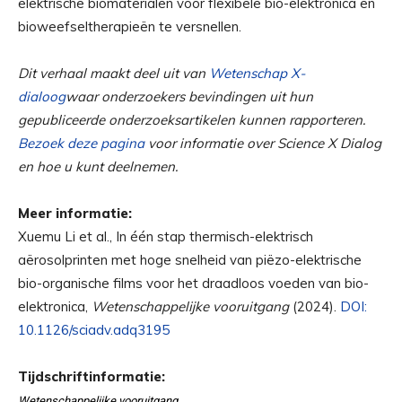
elektrische biomaterialen voor flexibele bio-elektronica en
bioweefseltherapieën te versnellen.
Dit verhaal maakt deel uit van
Wetenschap X-
dialoog
waar onderzoekers bevindingen uit hun
gepubliceerde onderzoeksartikelen kunnen rapporteren.
Bezoek deze pagina
voor informatie over Science X Dialog
en hoe u kunt deelnemen.
Meer informatie:
Xuemu Li et al., In één stap thermisch-elektrisch
aërosolprinten met hoge snelheid van piëzo-elektrische
bio-organische films voor het draadloos voeden van bio-
elektronica,
Wetenschappelijke vooruitgang
(2024).
DOI:
10.1126/sciadv.adq3195
Tijdschriftinformatie:
Wetenschappelijke vooruitgang