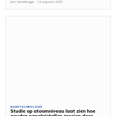
Joris Vennebrugge
-
12 augustus 2025
NANOTECHNOLOGIE
Studie op atoomniveau laat zien hoe
gouden nanokristallen groeien door