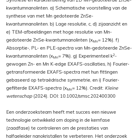
kwantumnanolinten. a) Schematische voorstelling van de
synthese van met Mn gedoteerde ZnSe-
kwantumnanolinten. b) Lage resolutie, c, d) zijaanzicht en
e) TEM-afbeeldingen met hoge resolutie van Mn-
gedoteerde ZnSe-kwantumnanolinten (x
= 12%). f)
Mn
Absorptie-, PL- en PLE-spectra van Mn-gedoteerde ZnSe-
2
kwantumnanolinten (x
= 7%). g) Experimenteel k
-
Mn
gewogen Zn- en Mn K-edge EXAFS-oscillaties, h) Fourier-
getransformeerde EXAFS-spectra met hun fittingen
gebaseerd op tetraëdrische symmetrie, en i) Fourier-
gefilterde EXAFS-spectra (x
= 12%). Credit:
Kleine
Mn
wetenschap
(2024). DOI: 10.1002/smsc.202400300
Een onderzoeksteam heeft met succes een nieuwe
technologie ontwikkeld om doping in de kernfase
(zaadfase) te controleren om de prestaties van
halfgeleider nanokristallen te verbeteren. Het onderzoek