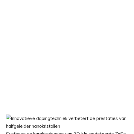
Synthese en karakterisering van 2D Mn-gedoteerde ZnSe-