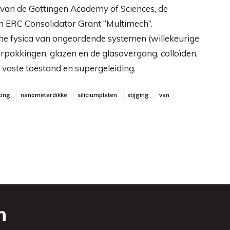
 van de Göttingen Academy of Sciences, de
n ERC Consolidator Grant “Multimech”.
che fysica van ongeordende systemen (willekeurige
rpakkingen, glazen en de glasovergang, colloïden,
vaste toestand en supergeleiding.
ting
nanometerdikke
siliciumplaten
stijging
van
n