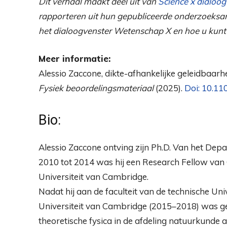
Dit verhaal maakt deel uit van
Science x dialoog
rapporteren uit hun gepubliceerde onderzoeksar
het dialoogvenster Wetenschap X en hoe u kun
Meer informatie:
Alessio Zaccone, dikte-afhankelijke geleidbaarh
Fysiek beoordelingsmateriaal
(2025).
Doi: 10.11
Bio:
Alessio Zaccone ontving zijn Ph.D. Van het Depa
2010 tot 2014 was hij een Research Fellow va
Universiteit van Cambridge.
Nadat hij aan de faculteit van de technische Un
Universiteit van Cambridge (2015–2018) was gewe
theoretische fysica in de afdeling natuurkunde 