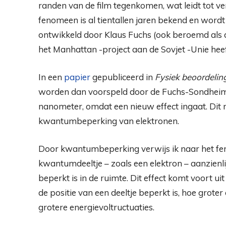
randen van de film tegenkomen, wat leidt tot v
fenomeen is al tientallen jaren bekend en wordt
ontwikkeld door Klaus Fuchs (ook beroemd als d
het Manhattan -project aan de Sovjet -Unie hee
In een
papier
gepubliceerd in
Fysiek beoordelin
worden dan voorspeld door de Fuchs-Sondheim
nanometer, omdat een nieuw effect ingaat. Dit n
kwantumbeperking van elektronen.
Door kwantumbeperking verwijs ik naar het fe
kwantumdeeltje – zoals een elektron – aanzie
beperkt is in de ruimte. Dit effect komt voort u
de positie van een deeltje beperkt is, hoe grote
grotere energievoltructuaties.