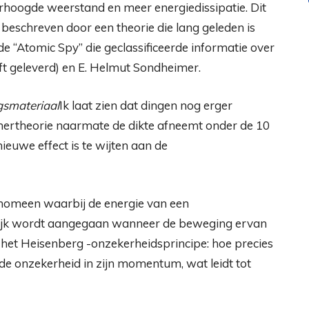
erhoogde weerstand en meer energiedissipatie. Dit
 beschreven door een theorie die lang geleden is
e “Atomic Spy” die geclassificeerde informatie over
ft geleverd) en E. Helmut Sondheimer.
gsmateriaal
Ik laat zien dat dingen nog erger
ertheorie naarmate de dikte afneemt onder de 10
ieuwe effect is te wijten aan de
nomeen waarbij de energie van een
nlijk wordt aangegaan wanneer de beweging ervan
it het Heisenberg -onzekerheidsprincipe: hoe precies
r de onzekerheid in zijn momentum, wat leidt tot