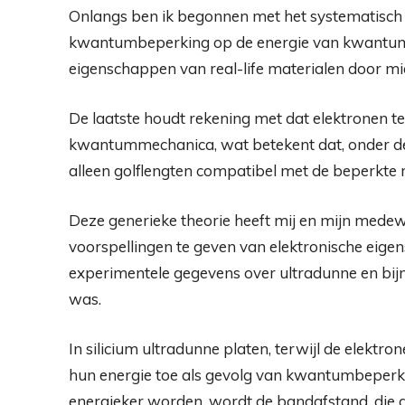
Onlangs ben ik begonnen met het systematisch 
kwantumbeperking op de energie van kwantumde
eigenschappen van real-life materialen door mi
De laatste houdt rekening met dat elektronen tege
kwantummechanica, wat betekent dat, onder de 
alleen golflengten compatibel met de beperkte r
Deze generieke theorie heeft mij en mijn med
voorspellingen te geven van elektronische ei
experimentele gegevens over ultradunne en bijn
was.
In silicium ultradunne platen, terwijl de elekt
hun energie toe als gevolg van kwantumbeperki
energieker worden, wordt de bandafstand, die d