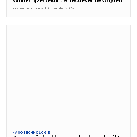
kunnen ijzertekort effectiever bestrijden
Joris Vennebrugge
-
10 november 2025
NANOTECHNOLOGIE