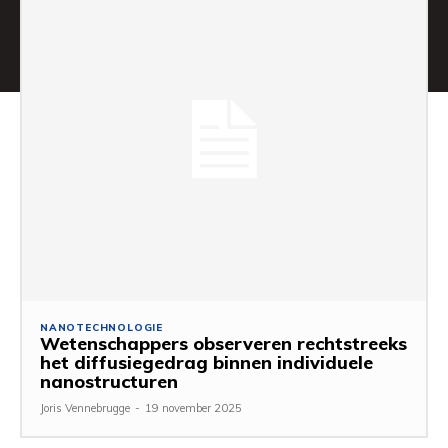
NANOTECHNOLOGIE
Wetenschappers observeren rechtstreeks
het diffusiegedrag binnen individuele
nanostructuren
Joris Vennebrugge
-
19 november 2025