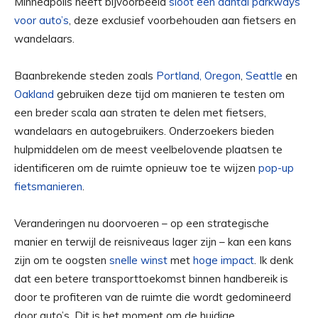
Minneapolis heeft bijvoorbeeld
sloot een aantal parkways
voor auto’s
, deze exclusief voorbehouden aan fietsers en
wandelaars.
Baanbrekende steden zoals
Portland, Oregon
,
Seattle
en
Oakland
gebruiken deze tijd om manieren te testen om
een ​​breder scala aan straten te delen met fietsers,
wandelaars en autogebruikers. Onderzoekers bieden
hulpmiddelen om de meest veelbelovende plaatsen te
identificeren om de ruimte opnieuw toe te wijzen
pop-up
fietsmanieren
.
Veranderingen nu doorvoeren – op een strategische
manier en terwijl de reisniveaus lager zijn – kan een kans
zijn om te oogsten
snelle winst
met
hoge impact
. Ik denk
dat een betere transporttoekomst binnen handbereik is
door te profiteren van de ruimte die wordt gedomineerd
door auto’s. Dit is het moment om de huidige