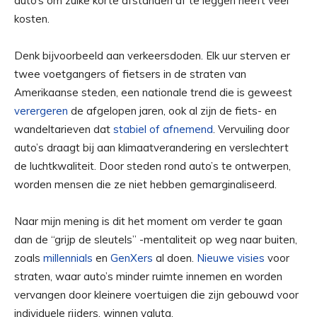
auto’s om zulke korte afstanden af ​​te leggen heeft veel
kosten.
Denk bijvoorbeeld aan verkeersdoden. Elk uur sterven er
twee voetgangers of fietsers in de straten van
Amerikaanse steden, een nationale trend die is geweest
verergeren
de afgelopen jaren, ook al zijn de fiets- en
wandeltarieven dat
stabiel of afnemend
. Vervuiling door
auto’s draagt ​​bij aan klimaatverandering en verslechtert
de luchtkwaliteit. Door steden rond auto’s te ontwerpen,
worden mensen die ze niet hebben gemarginaliseerd.
Naar mijn mening is dit het moment om verder te gaan
dan de “grijp de sleutels” -mentaliteit op weg naar buiten,
zoals
millennials
en
GenXers
al doen.
Nieuwe visies
voor
straten, waar auto’s minder ruimte innemen en worden
vervangen door kleinere voertuigen die zijn gebouwd voor
individuele rijders, winnen valuta.