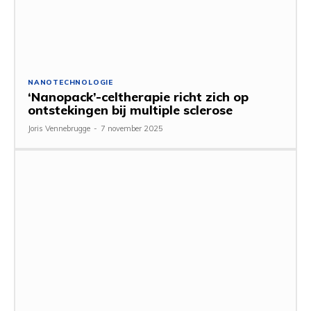
NANOTECHNOLOGIE
‘Nanopack’-celtherapie richt zich op
ontstekingen bij multiple sclerose
Joris Vennebrugge
-
7 november 2025