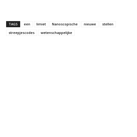
TAGS
een
limiet
Nanoscopische
nieuwe
stellen
streepjescodes
wetenschappelijke