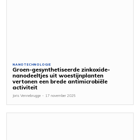
NANOTECHNOLOGIE
Groen-gesynthetiseerde zinkoxide-
nanodeeltjes uit woestijnplanten
vertonen een brede antimicrobiële
activiteit
Joris Vennebrugge
-
17 november 2025