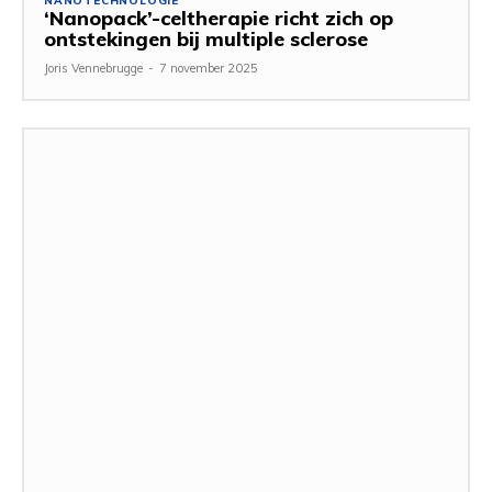
NANOTECHNOLOGIE
‘Nanopack’-celtherapie richt zich op
ontstekingen bij multiple sclerose
Joris Vennebrugge
-
7 november 2025