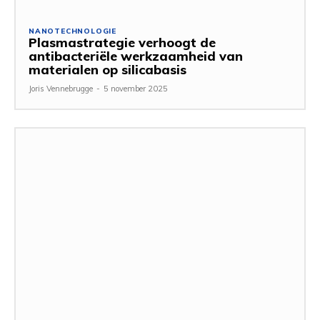
NANOTECHNOLOGIE
Plasmastrategie verhoogt de
antibacteriële werkzaamheid van
materialen op silicabasis
Joris Vennebrugge
-
5 november 2025