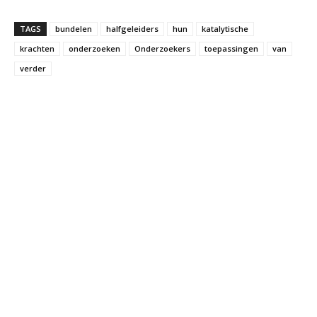
TAGS
bundelen
halfgeleiders
hun
katalytische
krachten
onderzoeken
Onderzoekers
toepassingen
van
verder