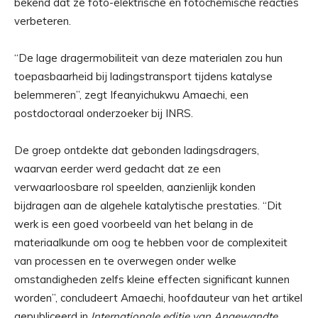
bekend dat ze foto-elektrische en fotochemische reacties
verbeteren.
“De lage dragermobiliteit van deze materialen zou hun
toepasbaarheid bij ladingstransport tijdens katalyse
belemmeren”, zegt Ifeanyichukwu Amaechi, een
postdoctoraal onderzoeker bij INRS.
De groep ontdekte dat gebonden ladingsdragers,
waarvan eerder werd gedacht dat ze een
verwaarloosbare rol speelden, aanzienlijk konden
bijdragen aan de algehele katalytische prestaties. “Dit
werk is een goed voorbeeld van het belang in de
materiaalkunde om oog te hebben voor de complexiteit
van processen en te overwegen onder welke
omstandigheden zelfs kleine effecten significant kunnen
worden”, concludeert Amaechi, hoofdauteur van het artikel
gepubliceerd in
Internationale editie van Angewandte