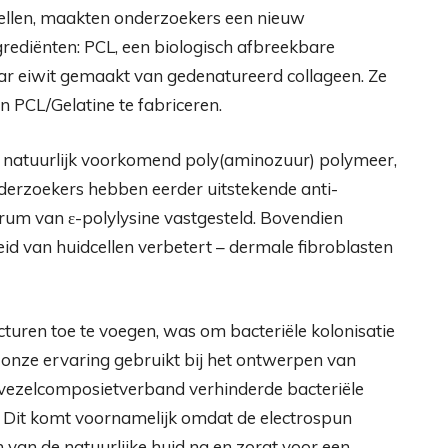
ellen, maakten onderzoekers een nieuw
rediënten: PCL, een biologisch afbreekbare
aar eiwit gemaakt van gedenatureerd collageen. Ze
 PCL/Gelatine te fabriceren.
 natuurlijk voorkomend poly(aminozuur) polymeer,
nderzoekers hebben eerder uitstekende anti-
rum van ε-polylysine vastgesteld. Bovendien
id van huidcellen verbetert – dermale fibroblasten
turen toe te voegen, was om bacteriële kolonisatie
nze ervaring gebruikt bij het ontwerpen van
vezelcomposietverband verhinderde bacteriële
g. Dit komt voornamelijk omdat de electrospun
 van de natuurlijke huid na en zorgt voor een