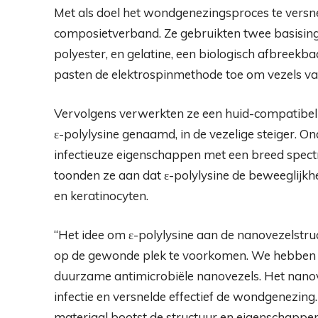
Met als doel het wondgenezingsproces te versn
composietverband. Ze gebruikten twee basising
polyester, en gelatine, een biologisch afbreekb
pasten de elektrospinmethode toe om vezels van
Vervolgens verwerkten ze een huid-compatibel
ε-polylysine genaamd, in de vezelige steiger. O
infectieuze eigenschappen met een breed spect
toonden ze aan dat ε-polylysine de beweeglijkhe
en keratinocyten.
“Het idee om ε-polylysine aan de nanovezelstruc
op de gewonde plek te voorkomen. We hebben o
duurzame antimicrobiële nanovezels. Het nano
infectie en versnelde effectief de wondgenezin
materiaal bootst de structuur en eigenschappen