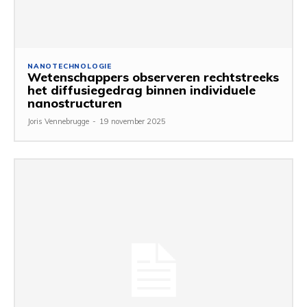
NANOTECHNOLOGIE
Wetenschappers observeren rechtstreeks
het diffusiegedrag binnen individuele
nanostructuren
Joris Vennebrugge
-
19 november 2025