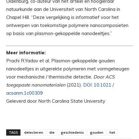
Oldenburg, co-auteur van het artikel en hoogleraar
natuurkunde aan de Universiteit van North Carolina in
Chapel Hill. “Deze vergelijking is informatief voor het
ontwerpen van toekomstige polymere nanocomposieten
op basis van plasmon-gekoppelde nanodeeltjes.”
Meer informatie:
Prachi R.Yadav et al, Plasmon-gekoppelde gouden
nanodeeltjes in uitgerekte polymeren met vormgeheugen
voor mechanische / thermische detectie,
Door ACS
toegepaste nanomaterialen
(2021).
DOI: 10.1021 /
acsanm.1c00309
Geleverd door North Carolina State University
TAGS
detecteren
die
geschiedenis
gouden
het