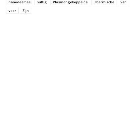
nanodeeltjes
nuttig
Plasmongekoppelde
Thermische
van
voor
Zijn