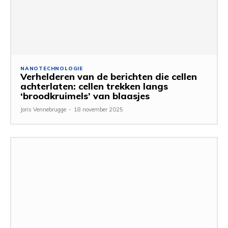
NANOTECHNOLOGIE
Verhelderen van de berichten die cellen
achterlaten: cellen trekken langs
‘broodkruimels’ van blaasjes
Joris Vennebrugge
-
18 november 2025