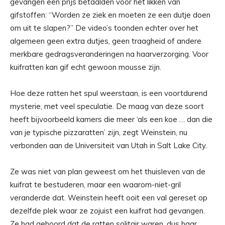
gevangen een prijs betaalden voor het likken van
gifstoffen: “Worden ze ziek en moeten ze een dutje doen
om uit te slapen?” De video’s toonden echter over het
algemeen geen extra dutjes, geen traagheid of andere
merkbare gedragsveranderingen na haarverzorging. Voor
kuifratten kan gif echt gewoon mousse zijn.
Hoe deze ratten het spul weerstaan, is een voortdurend
mysterie, met veel speculatie. De maag van deze soort
heeft bijvoorbeeld kamers die meer ‘als een koe … dan die
van je typische pizzaratten’ zijn, zegt Weinstein, nu
verbonden aan de Universiteit van Utah in Salt Lake City.
Ze was niet van plan geweest om het thuisleven van de
kuifrat te bestuderen, maar een waarom-niet-gril
veranderde dat. Weinstein heeft ooit een val gereset op
dezelfde plek waar ze zojuist een kuifrat had gevangen.
Ze had gehoord dat de ratten solitair waren, dus haar