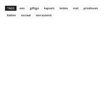
TAGS
een
giftige
kapsels
leiden
met
privéleven
Ratten
sociaal
verrassend