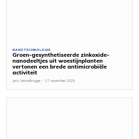
NANOTECHNOLOGIE
Groen-gesynthetiseerde zinkoxide-
nanodeeltjes uit woestijnplanten
vertonen een brede antimicrobiële
activiteit
Joris Vennebrugge
-
17 november 2025