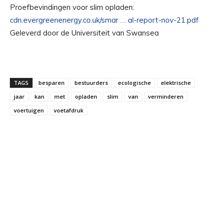
Proefbevindingen voor slim opladen:
cdn.evergreenenergy.co.uk/smar … al-report-nov-21.pdf
Geleverd door de Universiteit van Swansea
TAGS
besparen
bestuurders
ecologische
elektrische
jaar
kan
met
opladen
slim
van
verminderen
voertuigen
voetafdruk