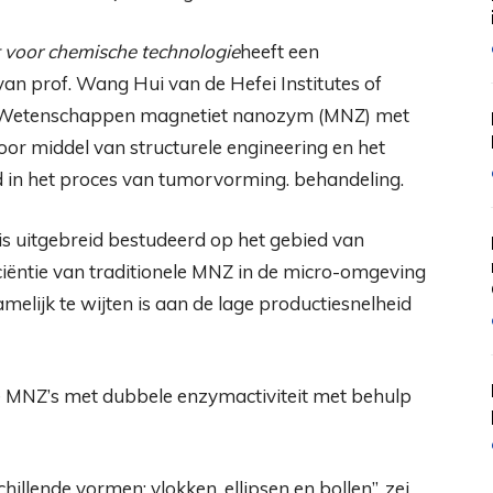
ft voor chemische technologie
heeft een
 prof. Wang Hui van de Hefei Institutes of
n Wetenschappen magnetiet nanozym (MNZ) met
oor middel van structurele engineering en het
 in het proces van tumorvorming. behandeling.
is uitgebreid bestudeerd op het gebied van
iciëntie van traditionele MNZ in de micro-omgeving
elijk te wijten is aan de lage productiesnelheid
e MNZ’s met dubbele enzymactiviteit met behulp
llende vormen: vlokken, ellipsen en bollen”, zei