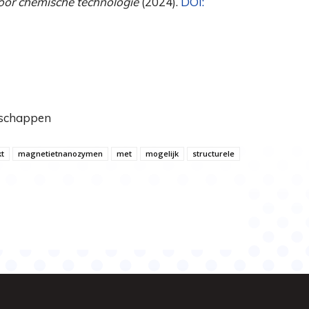
voor chemische technologie
(2024).
DOI:
nschappen
t
magnetietnanozymen
met
mogelijk
structurele