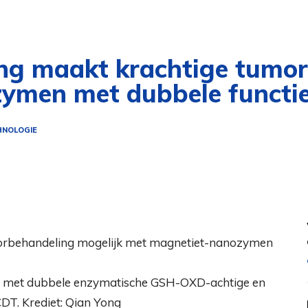
ing maakt krachtige tumo
ymen met dubbele functi
NOLOGIE
Z’s met dubbele enzymatische GSH-OXD-achtige en
CDT. Krediet: Qian Yong