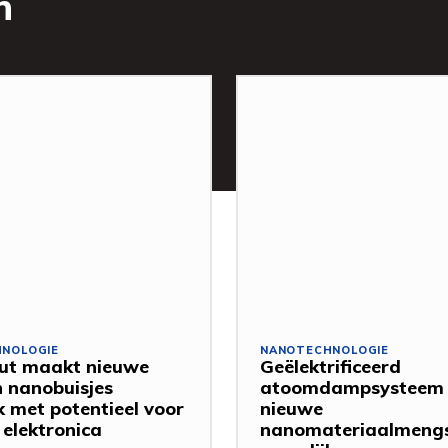
n
NOLOGIE
NANOTECHNOLOGIE
ut maakt nieuwe
Geëlektrificeerd
 nanobuisjes
atoomdampsysteem
k met potentieel voor
nieuwe
 elektronica
nanomateriaalmengs