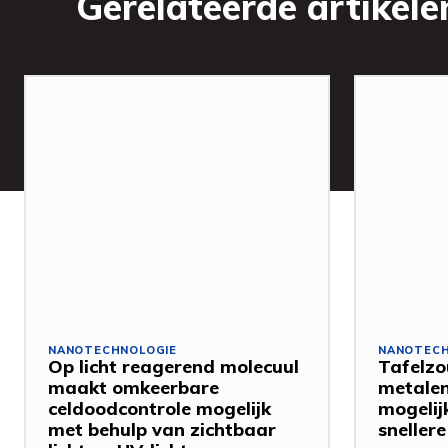
Gerelateerde artikele
NANOTECHNOLOGIE
NANOTECH
Op licht reagerend molecuul
Tafelzo
maakt omkeerbare
metalen
celdoodcontrole mogelijk
mogelij
met behulp van zichtbaar
snellere