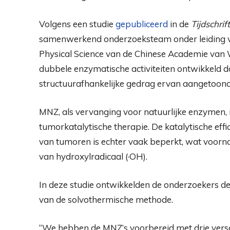
Volgens een studie
gepubliceerd
in de
Tijdschri
samenwerkend onderzoeksteam onder leiding van
Physical Science van de Chinese Academie va
dubbele enzymatische activiteiten ontwikkeld d
structuurafhankelijke gedrag ervan aangetoond
MNZ, als vervanging voor natuurlijke enzymen, 
tumorkatalytische therapie. De katalytische eff
van tumoren is echter vaak beperkt, wat voornam
van hydroxylradicaal (·OH).
In deze studie ontwikkelden de onderzoekers d
van de solvothermische methode.
“We hebben de MNZ’s voorbereid met drie verschi