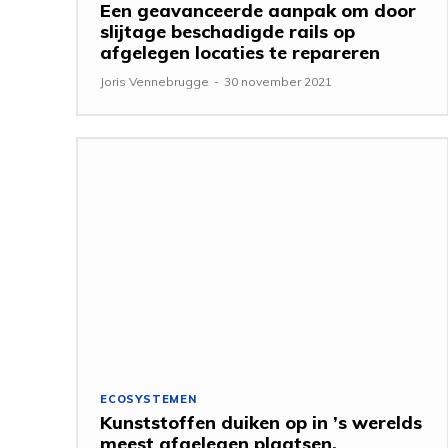
Een geavanceerde aanpak om door
slijtage beschadigde rails op
afgelegen locaties te repareren
Joris Vennebrugge
-
30 november 2021
ECOSYSTEMEN
Kunststoffen duiken op in ’s werelds
meest afgelegen plaatsen,