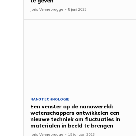
te geven
Joris Vennebrugge
-
5 juni 2023
NANOTECHNOLOGIE
Een venster op de nanowereld:
wetenschappers ontwikkelen een
nieuwe techniek om fluctuaties in
materialen in beeld te brengen
Joris Vennebrugge
-
18 januari 2023