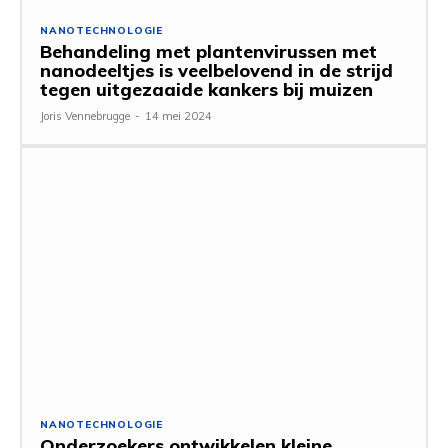
NANOTECHNOLOGIE
Behandeling met plantenvirussen met
nanodeeltjes is veelbelovend in de strijd
tegen uitgezaaide kankers bij muizen
Joris Vennebrugge
-
14 mei 2024
NANOTECHNOLOGIE
Onderzoekers ontwikkelen kleine