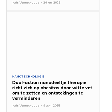
Joris Vennebrugge
-
24 juni 2025
NANOTECHNOLOGIE
Dual-action nanodeeltje therapie
richt zich op obesitas door witte vet
om te zetten en ontstekingen te
verminderen
Joris Vennebrugge
-
9 april 2025