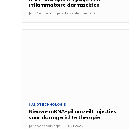
inflammatoire darmziekten
Joris Vennebrugge
-
17 september 2025
NANOTECHNOLOGIE
Nieuwe mRNA-pil omzeilt injecties
voor darmgerichte therapie
Joris Vennebrugge
-
28 juli 2025