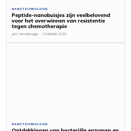
NANOTECHNOLOGIE
Peptide-nanobuisjes zijn veelbelovend
voor het overwinnen van resistentie
tegen chemotherapie
Joris Vennebrugge
-
10 oktober 2025
NANOTECHNOLOGIE
Ontdekkingen van bacteriële enzymen en