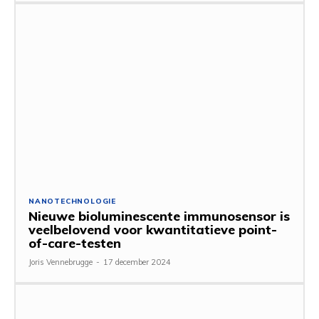
NANOTECHNOLOGIE
Nieuwe bioluminescente immunosensor is
veelbelovend voor kwantitatieve point-
of-care-testen
Joris Vennebrugge
-
17 december 2024