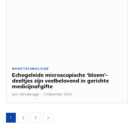
NANOTECHNOLOGIE
Echogeleide microscopische ‘bloem’-
deeltjes zijn veelbelovend in gerichte
medicijnafgifte
Joris Vennebrugge
-
10 december 2024
1
2
3