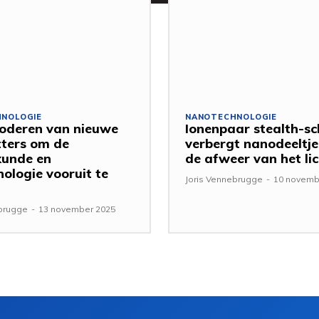
NOLOGIE
NANOTECHNOLOGIE
oderen van nieuwe
Ionenpaar stealth-sc
ters om de
verbergt nanodeeltje
kunde en
de afweer van het l
nologie vooruit te
Joris Vennebrugge
-
10 novemb
ebrugge
-
13 november 2025