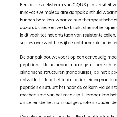
Een onderzoeksteam van CiQUS (Universiteit va
innovatieve moleculaire aanpak onthuld waarm
kunnen bereiken, waar ze hun therapeutische eff
doxorubicine, een veelgebruikt chemotherapiemi
leidt vaak tot het ontstaan ​​van resistente celle
succes overwint terwijl de antitumorale activitei
De aanpak bouwt voort op een eenvoudig maar 
peptiden – kleine aminozuurringen – om zich te 
cilindrische structuren (nanobuisjes) op het 
ontwikkeld door het team onder leiding van Jua
peptiden en stuurt het naar de celkern via een t
mechanisme van het medicijn. Hierdoor kan het 
omzeilen die het normaal gesproken zouden dea
Vergeleken met gezonde cellen bevatten kanke