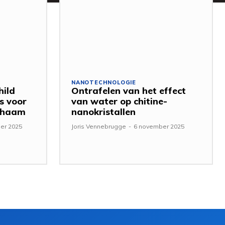
NANOTECHNOLOGIE
hild
Ontrafelen van het effect
s voor
van water op chitine-
ichaam
nanokristallen
er 2025
Joris Vennebrugge
-
6 november 2025