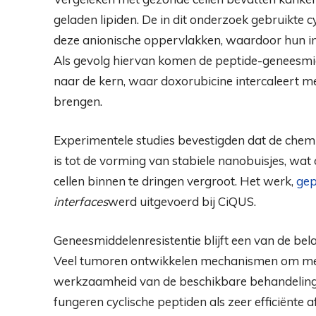
geladen lipiden. De in dit onderzoek gebruikte c
deze anionische oppervlakken, waardoor hun in
Als gevolg hiervan komen de peptide-geneesmidd
naar de kern, waar doxorubicine intercaleert m
brengen.
Experimentele studies bevestigden dat de chemis
is tot de vorming van stabiele nanobuisjes, w
cellen binnen te dringen vergroot. Het werk,
gep
interfaces
werd uitgevoerd bij CiQUS.
Geneesmiddelenresistentie blijft een van de bel
Veel tumoren ontwikkelen mechanismen om medic
werkzaamheid van de beschikbare behandelingen
fungeren cyclische peptiden als zeer efficiënte af