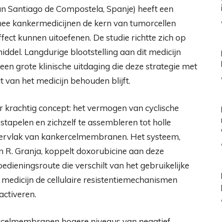
n Santiago de Compostela, Spanje) heeft een
ee kankermedicijnen de kern van tumorcellen
ect kunnen uitoefenen. De studie richtte zich op
ddel. Langdurige blootstelling aan dit medicijn
n, een grote klinische uitdaging die deze strategie met
t van het medicijn behouden blijft.
krachtig concept: het vermogen van cyclische
stapelen en zichzelf te assembleren tot holle
oppervlak van kankercelmembranen. Het systeem,
n R. Granja, koppelt doxorubicine aan deze
oedieningsroute die verschilt van het gebruikelijke
medicijn de cellulaire resistentiemechanismen
ctiveren.
rcelmembranen hogere niveaus van negatief