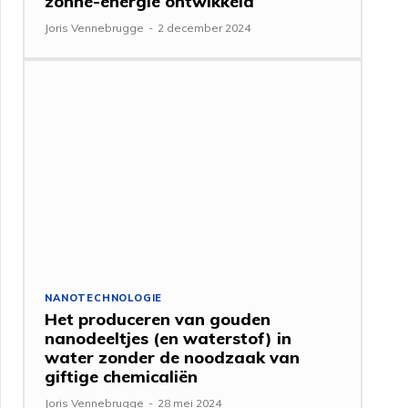
zonne-energie ontwikkeld
Joris Vennebrugge
-
2 december 2024
NANOTECHNOLOGIE
Het produceren van gouden
nanodeeltjes (en waterstof) in
water zonder de noodzaak van
giftige chemicaliën
Joris Vennebrugge
-
28 mei 2024