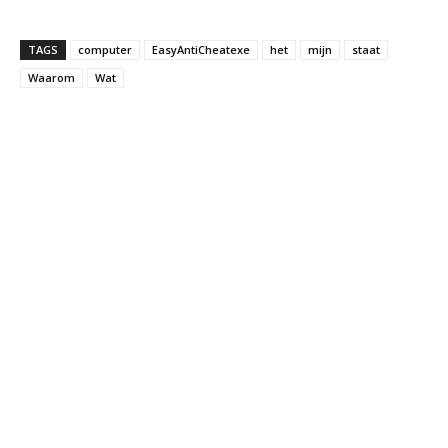
TAGS
computer
EasyAntiCheatexe
het
mijn
staat
Waarom
Wat