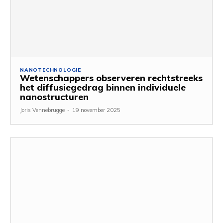
NANOTECHNOLOGIE
Wetenschappers observeren rechtstreeks
het diffusiegedrag binnen individuele
nanostructuren
Joris Vennebrugge
-
19 november 2025