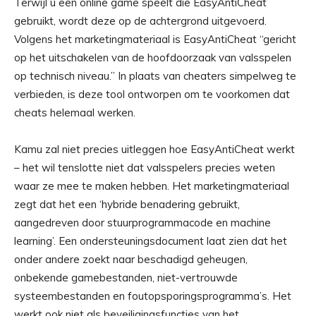
Terwijl u een online game speelt die EasyAntiCheat
gebruikt, wordt deze op de achtergrond uitgevoerd.
Volgens het marketingmateriaal is EasyAntiCheat “gericht
op het uitschakelen van de hoofdoorzaak van valsspelen
op technisch niveau.” In plaats van cheaters simpelweg te
verbieden, is deze tool ontworpen om te voorkomen dat
cheats helemaal werken.
Kamu zal niet precies uitleggen hoe EasyAntiCheat werkt
– het wil tenslotte niet dat valsspelers precies weten
waar ze mee te maken hebben. Het marketingmateriaal
zegt dat het een ‘hybride benadering gebruikt,
aangedreven door stuurprogrammacode en machine
learning’. Een ondersteuningsdocument laat zien dat het
onder andere zoekt naar beschadigd geheugen,
onbekende gamebestanden, niet-vertrouwde
systeembestanden en foutopsporingsprogramma’s. Het
werkt ook niet als beveiligingsfuncties van het