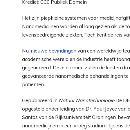
Krediet: CC0 Publiek Domein
Het zijn piepkleine systemen voor medicijnafgif
Nanomedicijnen worden al lang gezien als de t
levensbedreigende ziekten. Toch kent de reis va
Nu,
nieuwe bevindingen
van een wereldwijd te
academische wereld en de industrie heeft too
gegenereerd. Deze normen zullen de kosten drast
geavanceerde nanomedische behandelingen te 
patiënten.
Gepubliceerd in
Natuur Nanotechnologie
De DEL
opgesteld onder leiding van Dr. Paul Joyce van d
Santos van de Rijksuniversiteit Groningen, bev
nanomedicijnen in een vroeg stadium, tijdens de 