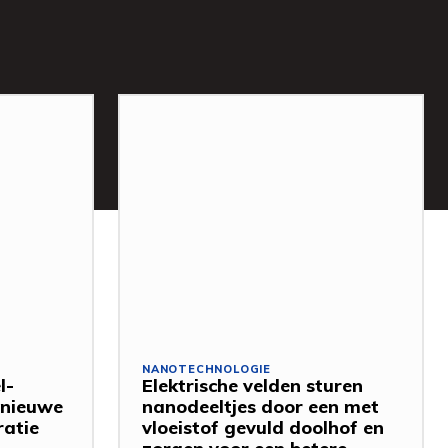
NANOTECHNOLOGIE
l-
Elektrische velden sturen
 nieuwe
nanodeeltjes door een met
ratie
vloeistof gevuld doolhof en