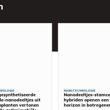
n
NOLOGIE
NANOTECHNOLOGIE
esynthetiseerde
Nanodeeltjes-stamce
de-nanodeeltjes uit
hybriden openen een
nplanten vertonen
horizon in botregene