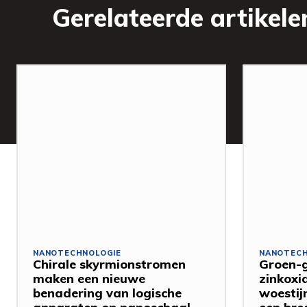
Gerelateerde artikele
NANOTECHNOLOGIE
NANOTECH
Chirale skyrmionstromen
Groen-g
maken een nieuwe
zinkoxi
benadering van logische
woestij