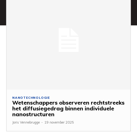
NANOTECHNOLOGIE
Wetenschappers observeren rechtstreeks
het diffusiegedrag binnen individuele
nanostructuren
Joris Vennebrugge
-
19 november 2025