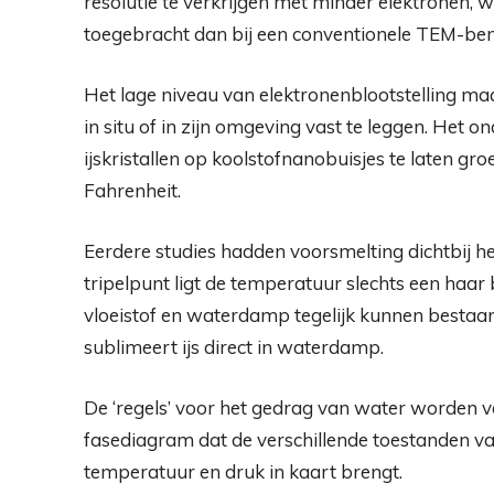
resolutie te verkrijgen met minder elektronen,
toegebracht dan bij een conventionele TEM-ben
Het lage niveau van elektronenblootstelling maak
in situ of in zijn omgeving vast te leggen. Het 
ijskristallen op koolstofnanobuisjes te laten gr
Fahrenheit.
Eerdere studies hadden voorsmelting dichtbij 
tripelpunt ligt de temperatuur slechts een haar b
vloeistof en waterdamp tegelijk kunnen bestaan
sublimeert ijs direct in waterdamp.
De ‘regels’ voor het gedrag van water worden 
fasediagram dat de verschillende toestanden va
temperatuur en druk in kaart brengt.