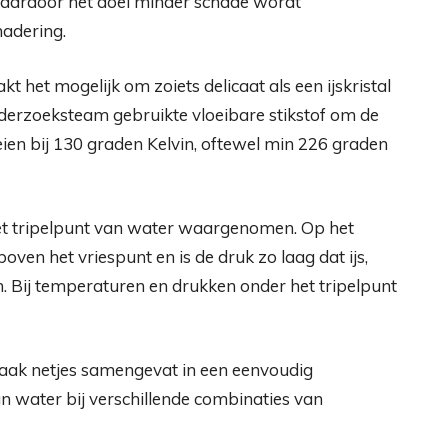
 waardoor het doel minder schade wordt
adering.
t het mogelijk om zoiets delicaat als een ijskristal
onderzoeksteam gebruikte vloeibare stikstof om de
oeien bij 130 graden Kelvin, oftewel min 226 graden
het tripelpunt van water waargenomen. Op het
oven het vriespunt en is de druk zo laag dat ijs,
. Bij temperaturen en drukken onder het tripelpunt
vaak netjes samengevat in een eenvoudig
n water bij verschillende combinaties van