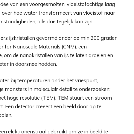
dee van een voorgesmolten, vloeistofachtige laag
p over hoe water transformeert van vloeistof naar
tandigheden, alle drie tegelijk kan zijn.
ers ijskristallen gevormd onder de min 200 graden
r for Nanoscale Materials (CNM), een
e, om de nanokristallen van ijs te laten groeien en
meter in doorsnee hadden.
ater bij temperaturen onder het vriespunt,
 monsters in moleculair detail te onderzoeken:
met hoge resolutie (TEM). TEM stuurt een stroom
t. Een detector creëert een beeld door op te
ooien.
een elektronenstraal gebruikt om ze in beeld te