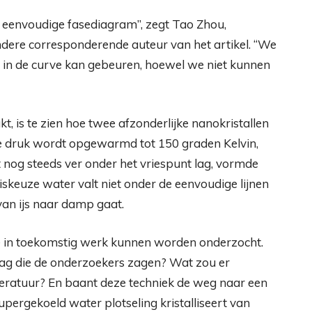
t eenvoudige fasediagram”, zegt Tao Zhou,
dere corresponderende auteur van het artikel. “We
 in de curve kan gebeuren, hoewel we niet kunnen
t, is te zien hoe twee afzonderlijke nanokristallen
nte druk wordt opgewarmd tot 150 graden Kelvin,
nog steeds ver onder het vriespunt lag, vormde
aviskeuze water valt niet onder de eenvoudige lijnen
van ijs naar damp gaat.
e in toekomstig werk kunnen worden onderzocht.
laag die de onderzoekers zagen? Wat zou er
peratuur? En baant deze techniek de weg naar een
pergekoeld water plotseling kristalliseert van