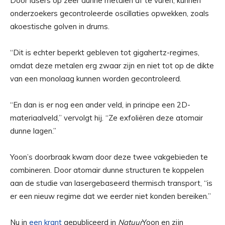
Door lasers op zeer dunne metalen af ​​te vuren, kunnen
onderzoekers gecontroleerde oscillaties opwekken, zoals
akoestische golven in drums.
“Dit is echter beperkt gebleven tot gigahertz-regimes,
omdat deze metalen erg zwaar zijn en niet tot op de dikte
van een monolaag kunnen worden gecontroleerd.
“En dan is er nog een ander veld, in principe een 2D-
materiaalveld,” vervolgt hij. “Ze exfoliëren deze atomair
dunne lagen.”
Yoon’s doorbraak kwam door deze twee vakgebieden te
combineren. Door atomair dunne structuren te koppelen
aan de studie van lasergebaseerd thermisch transport, “is
er een nieuw regime dat we eerder niet konden bereiken.”
Nu in
een krant
gepubliceerd in
Natuur
Yoon en zijn