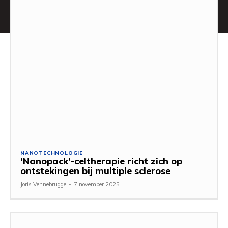
NANOTECHNOLOGIE
‘Nanopack’-celtherapie richt zich op
ontstekingen bij multiple sclerose
Joris Vennebrugge
-
7 november 2025