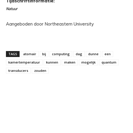
Tijdschriftinformatie:
Natuur
Aangeboden door Northeastern University
TAGS
atomair
bij
computing
dag
dunne
een
kamertemperatuur
kunnen
maken
mogelijk
quantum
transducers
zouden