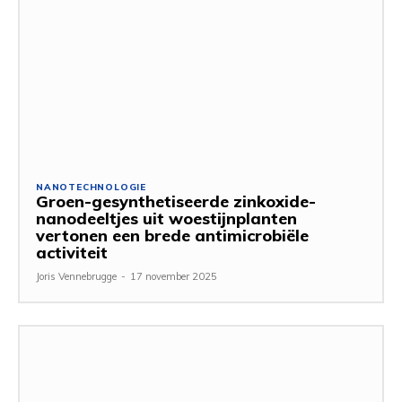
NANOTECHNOLOGIE
Groen-gesynthetiseerde zinkoxide-
nanodeeltjes uit woestijnplanten
vertonen een brede antimicrobiële
activiteit
Joris Vennebrugge
-
17 november 2025