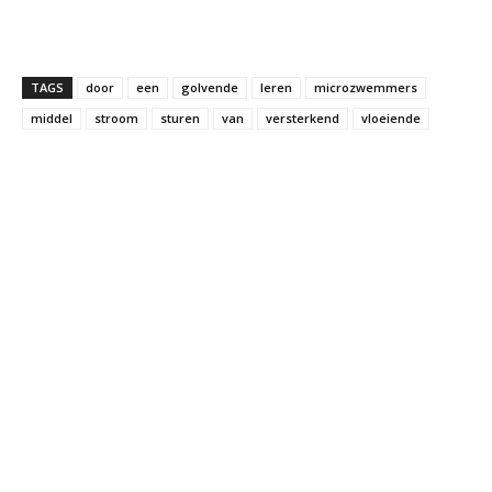
TAGS
door
een
golvende
leren
microzwemmers
middel
stroom
sturen
van
versterkend
vloeiende