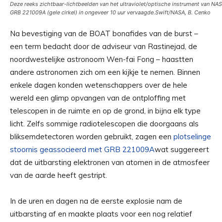
Deze reeks zichtbaar-lichtbeelden van het ultraviolet/optische instrument van NAS
GRB 221009A (gele cirkel) in ongeveer 10 uur vervaagde.
Swift/NASA, B. Cenko
Na bevestiging van de BOAT bonafides van de burst –
een term bedacht door de adviseur van Rastinejad, de
noordwestelijke astronoom Wen-fai Fong – haastten
andere astronomen zich om een ​​kijkje te nemen. Binnen
enkele dagen konden wetenschappers over de hele
wereld een glimp opvangen van de ontploffing met
telescopen in de ruimte en op de grond, in bijna elk type
licht. Zelfs sommige radiotelescopen die doorgaans als
bliksemdetectoren worden gebruikt, zagen een
plotselinge
stoornis geassocieerd met GRB 221009A
wat suggereert
dat de uitbarsting elektronen van atomen in de atmosfeer
van de aarde heeft gestript.
In de uren en dagen na de eerste explosie nam de
uitbarsting af en maakte plaats voor een nog relatief