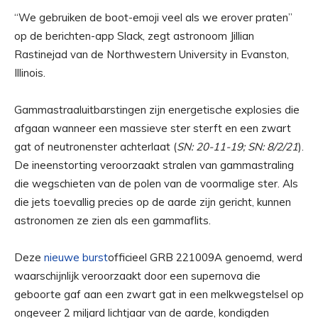
“We gebruiken de boot-emoji veel als we erover praten”
op de berichten-app Slack, zegt astronoom Jillian
Rastinejad van de Northwestern University in Evanston,
Illinois.
Gammastraaluitbarstingen zijn energetische explosies die
afgaan wanneer een massieve ster sterft en een zwart
gat of neutronenster achterlaat (
SN: 20-11-19; SN: 8/2/21
).
De ineenstorting veroorzaakt stralen van gammastraling
die wegschieten van de polen van de voormalige ster. Als
die jets toevallig precies op de aarde zijn gericht, kunnen
astronomen ze zien als een gammaflits.
Deze
nieuwe burst
officieel GRB 221009A genoemd, werd
waarschijnlijk veroorzaakt door een supernova die
geboorte gaf aan een zwart gat in een melkwegstelsel op
ongeveer 2 miljard lichtjaar van de aarde, kondigden