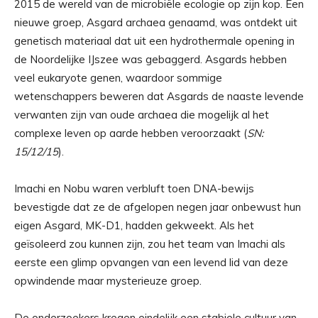
2015 de wereld van de microbiële ecologie op zijn kop. Een
nieuwe groep, Asgard archaea genaamd, was ontdekt uit
genetisch materiaal dat uit een hydrothermale opening in
de Noordelijke IJszee was gebaggerd. Asgards hebben
veel eukaryote genen, waardoor sommige
wetenschappers beweren dat Asgards de naaste levende
verwanten zijn van oude archaea die mogelijk al het
complexe leven op aarde hebben veroorzaakt (
SN:
15/12/15
).
Imachi en Nobu waren verbluft toen DNA-bewijs
bevestigde dat ze de afgelopen negen jaar onbewust hun
eigen Asgard, MK-D1, hadden gekweekt. Als het
geïsoleerd zou kunnen zijn, zou het team van Imachi als
eerste een glimp opvangen van een levend lid van deze
opwindende maar mysterieuze groep.
De onderzoekers kregen eindelijk een stabiele cultuur van