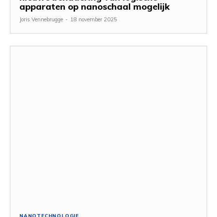
apparaten op nanoschaal mogelijk
Joris Vennebrugge
-
18 november 2025
NANOTECHNOLOGIE