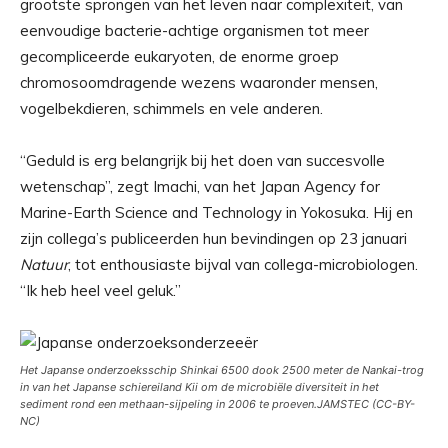
grootste sprongen van het leven naar complexiteit, van
eenvoudige bacterie-achtige organismen tot meer
gecompliceerde eukaryoten, de enorme groep
chromosoomdragende wezens waaronder mensen,
vogelbekdieren, schimmels en vele anderen.
“Geduld is erg belangrijk bij het doen van succesvolle
wetenschap”, zegt Imachi, van het Japan Agency for
Marine-Earth Science and Technology in Yokosuka. Hij en
zijn collega’s publiceerden hun bevindingen op 23 januari
Natuur
, tot enthousiaste bijval van collega-microbiologen.
“Ik heb heel veel geluk.”
Het Japanse onderzoeksschip
Shinkai 6500
dook 2500 meter de Nankai-trog
in van het Japanse schiereiland Kii om de microbiële diversiteit in het
sediment rond een methaan-sijpeling in 2006 te proeven.
JAMSTEC (CC-BY-
NC)