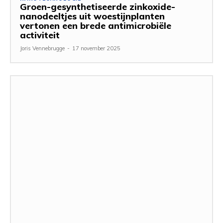
Groen-gesynthetiseerde zinkoxide-
nanodeeltjes uit woestijnplanten
vertonen een brede antimicrobiële
activiteit
Joris Vennebrugge
-
17 november 2025